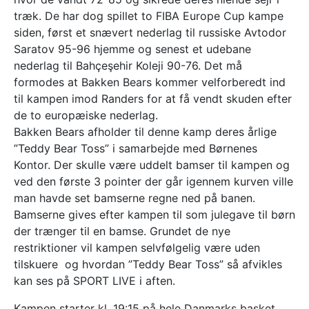
træk. De har dog spillet to FIBA Europe Cup kampe
siden, først et snævert nederlag til russiske Avtodor
Saratov 95-96 hjemme og senest et udebane
nederlag til Bahçeşehir Koleji 90-76. Det må
formodes at Bakken Bears kommer velforberedt ind
til kampen imod Randers for at få vendt skuden efter
de to europæiske nederlag.
Bakken Bears afholder til denne kamp deres årlige
”Teddy Bear Toss” i samarbejde med Børnenes
Kontor. Der skulle være uddelt bamser til kampen og
ved den første 3 pointer der går igennem kurven ville
man havde set bamserne regne ned på banen.
Bamserne gives efter kampen til som julegave til børn
der trænger til en bamse. Grundet de nye
restriktioner vil kampen selvfølgelig være uden
tilskuere og hvordan ”Teddy Bear Toss” så afvikles
kan ses på SPORT LIVE i aften.
Kampen starter kl. 19:15 på hele Danmarks basket