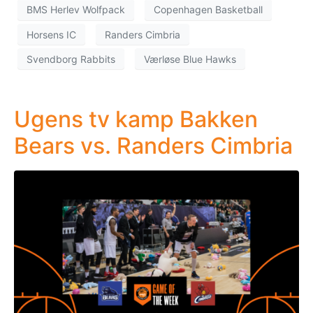
BMS Herlev Wolfpack
Copenhagen Basketball
Horsens IC
Randers Cimbria
Svendborg Rabbits
Værløse Blue Hawks
Ugens tv kamp Bakken
Bears vs. Randers Cimbria