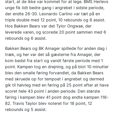
start, at de ikke var kommet for at lege. BMS Herlevs
unge fik lidt bedre gang i angrebet i sidste periode,
der endte 26-30. Leonardo Carlino var tæt på en
triple double med 12 point, 10 rebounds og 8 assist.
Hos Bakken Bears var det Tylor Ongwae, der
leverede varen, og scorede 20 point sammen med 6
rebounds og 6 assist.
Bakken Bears og BK Amager spillede for anden dag i
træk, og her var det så gæsterne fra Amager, der
kom bedst fra start og vandt første periode med 1
point. Kampen tog en drejning, og på blot 10 minutter
blev den smalle føring forvandlet, da Bakken Bears
med skruede op for tempoet i angrebet og dermed
gik til halvleg med en føring på 25 point efter at have
scoret hele 43 point i anden periode. Den største
føring i kampen blev 41 point dog endte kampen 116-
82. Travis Taylor blev noteret for 18 point, 12
rebounds og 5 assist.