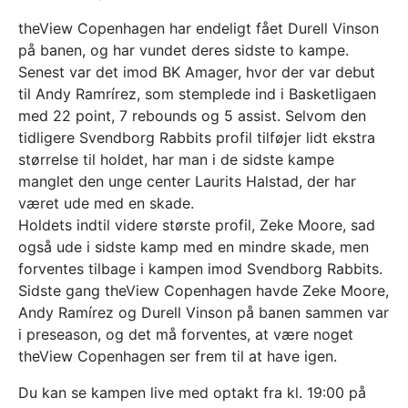
theView Copenhagen har endeligt fået Durell Vinson
på banen, og har vundet deres sidste to kampe.
Senest var det imod BK Amager, hvor der var debut
til Andy Ramrírez, som stemplede ind i Basketligaen
med 22 point, 7 rebounds og 5 assist. Selvom den
tidligere Svendborg Rabbits profil tilføjer lidt ekstra
størrelse til holdet, har man i de sidste kampe
manglet den unge center Laurits Halstad, der har
været ude med en skade.
Holdets indtil videre største profil, Zeke Moore, sad
også ude i sidste kamp med en mindre skade, men
forventes tilbage i kampen imod Svendborg Rabbits.
Sidste gang theView Copenhagen havde Zeke Moore,
Andy Ramírez og Durell Vinson på banen sammen var
i preseason, og det må forventes, at være noget
theView Copenhagen ser frem til at have igen.
Du kan se kampen live med optakt fra kl. 19:00 på