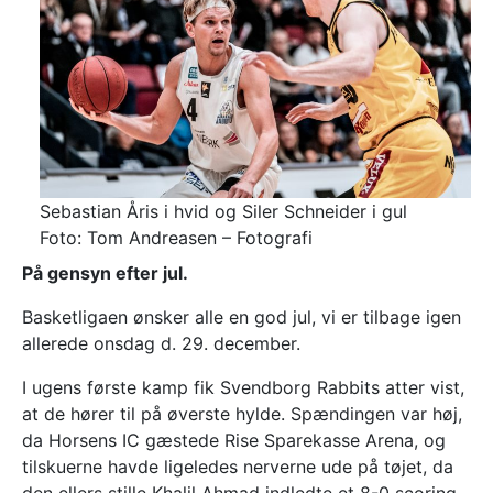
Sebastian Åris i hvid og Siler Schneider i gul
Foto: Tom Andreasen – Fotografi
På gensyn efter jul.
Basketligaen ønsker alle en god jul, vi er tilbage igen
allerede onsdag d. 29. december.
I ugens første kamp fik Svendborg Rabbits atter vist,
at de hører til på øverste hylde. Spændingen var høj,
da Horsens IC gæstede Rise Sparekasse Arena, og
tilskuerne havde ligeledes nerverne ude på tøjet, da
den ellers stille Khalil Ahmad indledte et 8-0 scoring