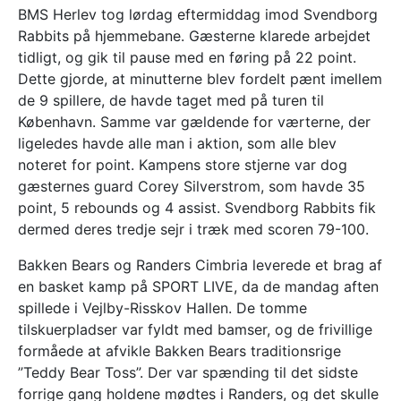
BMS Herlev tog lørdag eftermiddag imod Svendborg
Rabbits på hjemmebane. Gæsterne klarede arbejdet
tidligt, og gik til pause med en føring på 22 point.
Dette gjorde, at minutterne blev fordelt pænt imellem
de 9 spillere, de havde taget med på turen til
København. Samme var gældende for værterne, der
ligeledes havde alle man i aktion, som alle blev
noteret for point. Kampens store stjerne var dog
gæsternes guard Corey Silverstrom, som havde 35
point, 5 rebounds og 4 assist. Svendborg Rabbits fik
dermed deres tredje sejr i træk med scoren 79-100.
Bakken Bears og Randers Cimbria leverede et brag af
en basket kamp på SPORT LIVE, da de mandag aften
spillede i Vejlby-Risskov Hallen. De tomme
tilskuerpladser var fyldt med bamser, og de frivillige
formåede at afvikle Bakken Bears traditionsrige
”Teddy Bear Toss”. Der var spænding til det sidste
forrige gang holdene mødtes i Randers, og det skulle