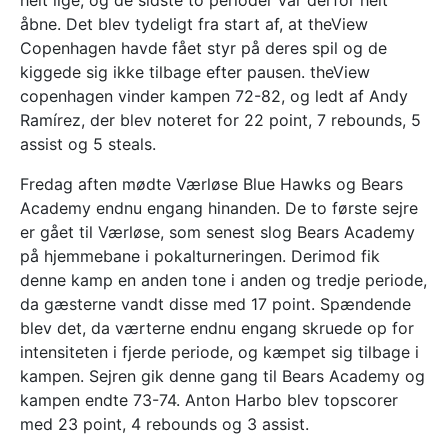
åbne. Det blev tydeligt fra start af, at theView
Copenhagen havde fået styr på deres spil og de
kiggede sig ikke tilbage efter pausen. theView
copenhagen vinder kampen 72-82, og ledt af Andy
Ramírez, der blev noteret for 22 point, 7 rebounds, 5
assist og 5 steals.
Fredag aften mødte Værløse Blue Hawks og Bears
Academy endnu engang hinanden. De to første sejre
er gået til Værløse, som senest slog Bears Academy
på hjemmebane i pokalturneringen. Derimod fik
denne kamp en anden tone i anden og tredje periode,
da gæsterne vandt disse med 17 point. Spændende
blev det, da værterne endnu engang skruede op for
intensiteten i fjerde periode, og kæmpet sig tilbage i
kampen. Sejren gik denne gang til Bears Academy og
kampen endte 73-74. Anton Harbo blev topscorer
med 23 point, 4 rebounds og 3 assist.