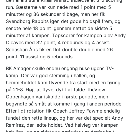
run. Gæsterne var kun nede med 1 point med 5
minutter og 36 sekunder tilbage, men her fik
Svendborg Rabbits igen det gode holdspil frem, og
sendte hele 18 point igennem nettet de sidste 5
minutter af kampen. Topscorer for kampen blev Andy
Cleaves med 32 point, 4 rebounds og 4 assist.
Sebastian Åris fik en flot double double med 26
point, 11 assist og 5 rebounds.
BK Amager skulle endnu engang huse ugens TV-
kamp. Der var god stemning i hallen, og
hemmeholdet kom flyvende fra start med en føring
på 21-8. Højt at flyve, dybt at falde. theView
Copenhagen var iskolde i første periode, men
begyndte så småt at komme i gang i anden periode.
Efter lidt rotation fik Coach Jeffrey Fawme endelig
fundet den rette lineup, og her var det specielt Andy
Ramírez, der ledte holdet. Ved halvleg var kampen
helt lige, og de sidste to perioder var derfor helt