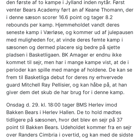
den første af to kampe i Jylland inden nytår. Først
venter Bears Academy ført an af Keane Thomann, der
i denne sæson scorer 16.6 point og tager 8.2
rebounds per kamp. Hjemmeholdet vandt deres
seneste kamp i Værløse, og kommer ud af julepausen
med muligheden for, at vinde deres femte kamp i
sæsonen og dermed placere sig bedre på sjette
pladsen i Basketligaen. BK Amager er endnu ikke
kommet til sejr, men har i mange kampe vist, at de i
perioder kan spille med mange af holdene. De kan se
frem til Basketliga debut for deres ny erhvervede
guard Mitchell Ray Pellisier, og kan håbe på, at han
giver dem det skub de har brug for i denne kamp.
Onsdag d. 29. kl. 18:00 tager BMS Herlev imod
Bakken Bears i Herlev Hallen. De to hold mødtes
tidligere på sæsonen, hvor det blev en sejr på 37
point til Bakken Bears. Udeholdet kommer fra en sejr
over Randers Cimbria i overtid, og kan med de sidste