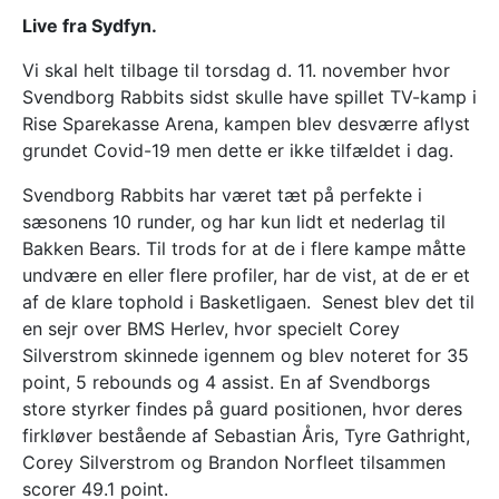
Live fra Sydfyn.
Vi skal helt tilbage til torsdag d. 11. november hvor
Svendborg Rabbits sidst skulle have spillet TV-kamp i
Rise Sparekasse Arena, kampen blev desværre aflyst
grundet Covid-19 men dette er ikke tilfældet i dag.
Svendborg Rabbits har været tæt på perfekte i
sæsonens 10 runder, og har kun lidt et nederlag til
Bakken Bears. Til trods for at de i flere kampe måtte
undvære en eller flere profiler, har de vist, at de er et
af de klare tophold i Basketligaen. Senest blev det til
en sejr over BMS Herlev, hvor specielt Corey
Silverstrom skinnede igennem og blev noteret for 35
point, 5 rebounds og 4 assist. En af Svendborgs
store styrker findes på guard positionen, hvor deres
firkløver bestående af Sebastian Åris, Tyre Gathright,
Corey Silverstrom og Brandon Norfleet tilsammen
scorer 49.1 point.