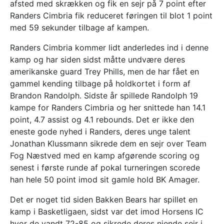
afsted med skrækken og fik en sejr på 7 point efter
Randers Cimbria fik reduceret føringen til blot 1 point
med 59 sekunder tilbage af kampen.
Randers Cimbria kommer lidt anderledes ind i denne
kamp og har siden sidst måtte undvære deres
amerikanske guard Trey Phills, men de har fået en
gammel kending tilbage på holdkortet i form af
Brandon Randolph. Sidste år spillede Randolph 19
kampe for Randers Cimbria og her snittede han 14.1
point, 4.7 assist og 4.1 rebounds. Det er ikke den
eneste gode nyhed i Randers, deres unge talent
Jonathan Klussmann sikrede dem en sejr over Team
Fog Næstved med en kamp afgørende scoring og
senest i første runde af pokal turneringen scorede
han hele 50 point imod sit gamle hold BK Amager.
Det er noget tid siden Bakken Bears har spillet en
kamp i Basketligaen, sidst var det imod Horsens IC
hvor de vandt 72-85 og sikrede deres niende sejr i