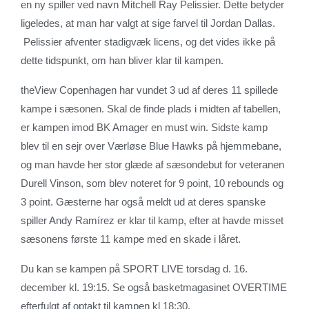
en ny spiller ved navn Mitchell Ray Pelissier. Dette betyder
ligeledes, at man har valgt at sige farvel til Jordan Dallas.
Pelissier afventer stadigvæk licens, og det vides ikke på
dette tidspunkt, om han bliver klar til kampen.
theView Copenhagen har vundet 3 ud af deres 11 spillede
kampe i sæsonen. Skal de finde plads i midten af tabellen,
er kampen imod BK Amager en must win. Sidste kamp
blev til en sejr over Værløse Blue Hawks på hjemmebane,
og man havde her stor glæde af sæsondebut for veteranen
Durell Vinson, som blev noteret for 9 point, 10 rebounds og
3 point. Gæsterne har også meldt ud at deres spanske
spiller Andy Ramírez er klar til kamp, efter at havde misset
sæsonens første 11 kampe med en skade i låret.
Du kan se kampen på SPORT LIVE torsdag d. 16.
december kl. 19:15. Se også basketmagasinet OVERTIME
efterfulgt af optakt til kampen kl 18:30.