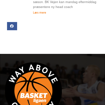
sæson. BK Vejen kan mandag eftermiddag
præsentere ny head coach
Læs mere