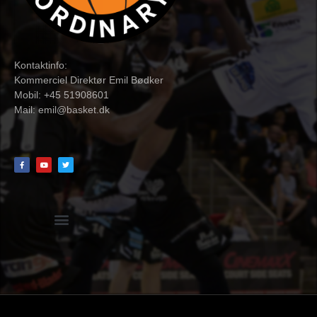
Kontaktinfo:
Kommerciel Direktør Emil Bødker
Mobil: +45 51908601
Mail:
emil@basket.dk
Hvidbog + skemaer