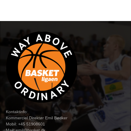
Kontaktinfo:
Kommerciel Direktør Emil Bødker
Mobil: +45 51908601
Mail:
emil@basket.dk