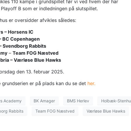
vikles 110 kampe i grundspillet før vi ved hvem der har
g Playoff B som er indledningen på slutspillet.
us er oversidder afvikles således:
s – Horsens IC
 – BC Copenhagen
 – Svendborg Rabbits
emy
–
Team FOG Næstved
mbria – Værløse Blue Hawks
 torsdag den 13. februar 2025.
e grundserien er på plads kan du se det
her.
rs Academy
BK Amager
BMS Herlev
Holbæk-Stenhu
org Rabbits
Team FOG Næstved
Værløse Blue Hawks