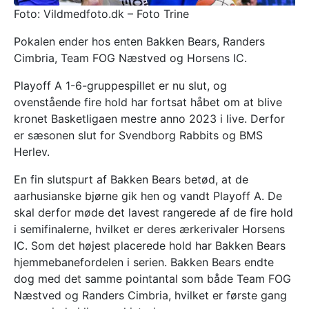
Foto: Vildmedfoto.dk – Foto Trine
Pokalen ender hos enten Bakken Bears, Randers
Cimbria, Team FOG Næstved og Horsens IC.
Playoff A 1-6-gruppespillet er nu slut, og
ovenstående fire hold har fortsat håbet om at blive
kronet Basketligaen mestre anno 2023 i live. Derfor
er sæsonen slut for Svendborg Rabbits og BMS
Herlev.
En fin slutspurt af Bakken Bears betød, at de
aarhusianske bjørne gik hen og vandt Playoff A. De
skal derfor møde det lavest rangerede af de fire hold
i semifinalerne, hvilket er deres ærkerivaler Horsens
IC. Som det højest placerede hold har Bakken Bears
hjemmebanefordelen i serien. Bakken Bears endte
dog med det samme pointantal som både Team FOG
Næstved og Randers Cimbria, hvilket er første gang