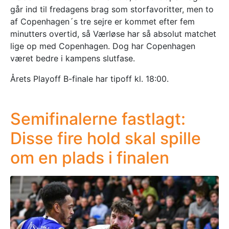
går ind til fredagens brag som storfavoritter, men to
af Copenhagen´s tre sejre er kommet efter fem
minutters overtid, så Værløse har så absolut matchet
lige op med Copenhagen. Dog har Copenhagen
været bedre i kampens slutfase.
Årets Playoff B-finale har tipoff kl. 18:00.
Semifinalerne fastlagt:
Disse fire hold skal spille
om en plads i finalen