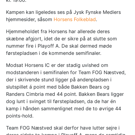
kl. 19:00.
Kampen kan ligeledes ses på Jysk Fynske Mediers
hjemmesider, såsom
Horsens Folkeblad
.
Hjemmeholdet fra Horsens har allerede deres
skæbne afgjort, idet de er sikre på at slutte som
nummer fire i Playoff A. De skal dermed møde
førstepladsen i de kommende semifinaler.
Modsat Horsens IC er der stadig uvished om
modstanderen i semifinalen for Team FOG Næstved,
der i skrivende stund ligger på andenpladsen i
slutspillet á point med både Bakken Bears og
Randers Cimbria med 44 point. Bakken Bears ligger
dog lunt i svinget til førstepladsen, da de har én
kamp i hånden sammenlignet med de to øvrige 44
points-hold.
Team FOG Næstved skal derfor have lutter sejre i