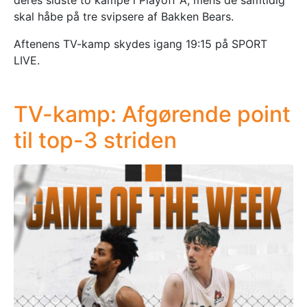
deres sidste to kampe i Playoff A, mens de samtidig
skal håbe på tre svipsere af Bakken Bears.
Aftenens TV-kamp skydes igang 19:15 på SPORT
LIVE.
TV-kamp: Afgørende point
til top-3 striden