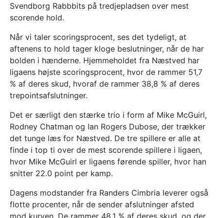
Svendborg Rabbbits på tredjepladsen over mest
scorende hold.
Når vi taler scoringsprocent, ses det tydeligt, at
aftenens to hold tager kloge beslutninger, når de har
bolden i hænderne. Hjemmeholdet fra Næstved har
ligaens højste scoringsprocent, hvor de rammer 51,7
% af deres skud, hvoraf de rammer 38,8 % af deres
trepointsafslutninger.
Det er særligt den stærke trio i form af Mike McGuirl,
Rodney Chatman og Ian Rogers Dubose, der trækker
det tunge læs for Næstved. De tre spillere er alle at
finde i top ti over de mest scorende spillere i ligaen,
hvor Mike McGuirl er ligaens førende spiller, hvor han
snitter 22.0 point per kamp.
Dagens modstander fra Randers Cimbria leverer også
flotte procenter, når de sender afslutninger afsted
mod kurven. De rammer 48,1 % af deres skud, og der