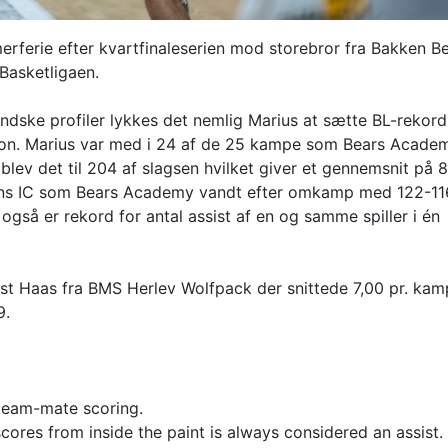
rferie efter kvartfinaleserien mod storebror fra Bakken Be
Basketligaen.
ndske profiler lykkes det nemlig Marius at sætte BL-rekord
sæson. Marius var med i 24 af de 25 kampe som Bears Acade
blev det til 204 af slagsen hvilket giver et gennemsnit på 
ns IC som Bears Academy vandt efter omkamp med 122-11
gså er rekord for antal assist af en og samme spiller i én
st Haas fra BMS Herlev Wolfpack der snittede 7,00 pr. ka
9.
a team-mate scoring.
scores from inside the paint is always considered an assist.