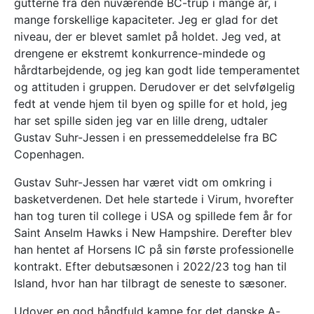
gutterne fra den nuværende BC-trup i mange år, i
mange forskellige kapaciteter. Jeg er glad for det
niveau, der er blevet samlet på holdet. Jeg ved, at
drengene er ekstremt konkurrence-mindede og
hårdtarbejdende, og jeg kan godt lide temperamentet
og attituden i gruppen. Derudover er det selvfølgelig
fedt at vende hjem til byen og spille for et hold, jeg
har set spille siden jeg var en lille dreng, udtaler
Gustav Suhr-Jessen i en pressemeddelelse fra BC
Copenhagen.
Gustav Suhr-Jessen har været vidt om omkring i
basketverdenen. Det hele startede i Virum, hvorefter
han tog turen til college i USA og spillede fem år for
Saint Anselm Hawks i New Hampshire. Derefter blev
han hentet af Horsens IC på sin første professionelle
kontrakt. Efter debutsæsonen i 2022/23 tog han til
Island, hvor han har tilbragt de seneste to sæsoner.
Udover en god håndfuld kampe for det danske A-