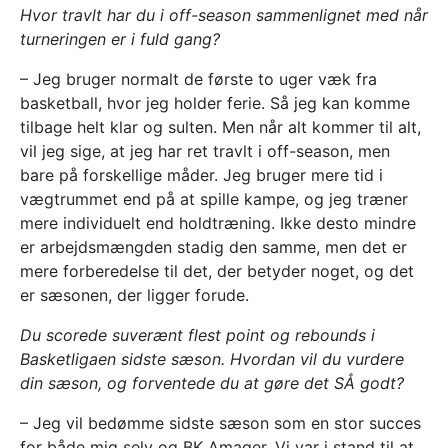
Hvor travlt har du i off-season sammenlignet med når
turneringen er i fuld gang?
– Jeg bruger normalt de første to uger væk fra
basketball, hvor jeg holder ferie. Så jeg kan komme
tilbage helt klar og sulten. Men når alt kommer til alt,
vil jeg sige, at jeg har ret travlt i off-season, men
bare på forskellige måder. Jeg bruger mere tid i
vægtrummet end på at spille kampe, og jeg træner
mere individuelt end holdtræning. Ikke desto mindre
er arbejdsmængden stadig den samme, men det er
mere forberedelse til det, der betyder noget, og det
er sæsonen, der ligger forude.
Du scorede suverænt flest point og rebounds i
Basketligaen sidste sæson. Hvordan vil du vurdere
din sæson, og forventede du at gøre det SÅ godt?
– Jeg vil bedømme sidste sæson som en stor succes
for både mig selv og BK Amager. Vi var i stand til at