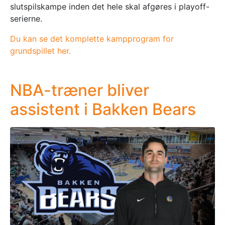
slutspilskampe inden det hele skal afgøres i playoff-
serierne.
Du kan se det komplette kampprogram for
grundspillet her.
NBA-træner bliver
assistent i Bakken Bears