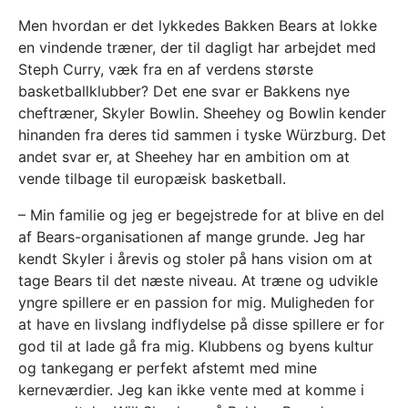
Men hvordan er det lykkedes Bakken Bears at lokke
en vindende træner, der til dagligt har arbejdet med
Steph Curry, væk fra en af verdens største
basketballklubber? Det ene svar er Bakkens nye
cheftræner, Skyler Bowlin. Sheehey og Bowlin kender
hinanden fra deres tid sammen i tyske Würzburg. Det
andet svar er, at Sheehey har en ambition om at
vende tilbage til europæisk basketball.
– Min familie og jeg er begejstrede for at blive en del
af Bears-organisationen af mange grunde. Jeg har
kendt Skyler i årevis og stoler på hans vision om at
tage Bears til det næste niveau. At træne og udvikle
yngre spillere er en passion for mig. Muligheden for
at have en livslang indflydelse på disse spillere er for
god til at lade gå fra mig. Klubbens og byens kultur
og tankegang er perfekt afstemt med mine
kerneværdier. Jeg kan ikke vente med at komme i