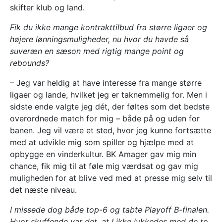
skifter klub og land.
Fik du ikke mange kontrakttilbud fra større ligaer og
højere lønningsmuligheder, nu hvor du havde så
suveræn en sæson med rigtig mange point og
rebounds?
– Jeg var heldig at have interesse fra mange større
ligaer og lande, hvilket jeg er taknemmelig for. Men i
sidste ende valgte jeg dét, der føltes som det bedste
overordnede match for mig – både på og uden for
banen. Jeg vil være et sted, hvor jeg kunne fortsætte
med at udvikle mig som spiller og hjælpe med at
opbygge en vinderkultur. BK Amager gav mig min
chance, fik mig til at føle mig værdsat og gav mig
muligheden for at blive ved med at presse mig selv til
det næste niveau.
I missede dog både top-6 og tabte Playoff B-finalen.
Hvor skuffende var det, at I ikke lykkedes med de to