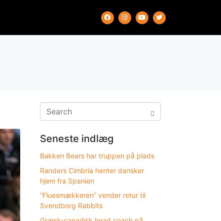
Seneste indlæg
Bakken Bears har truppen på plads
Randers Cimbria henter dansker
hjem fra Spanien
“Fluesmækkeren” vender retur til
Svendborg Rabbits
Græsk-canadisk head coach på