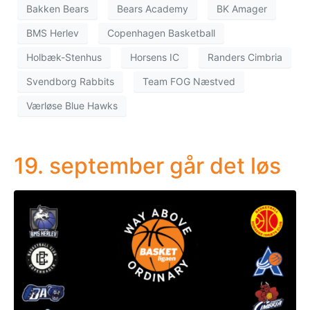
Bakken Bears
Bears Academy
BK Amager
BMS Herlev
Copenhagen Basketball
Holbæk-Stenhus
Horsens IC
Randers Cimbria
Svendborg Rabbits
Team FOG Næstved
Værløse Blue Hawks
19. september går det løs