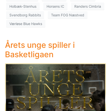
Holbæk-Stenhus
Horsens IC
Randers Cimbria
Svendborg Rabbits
Team FOG Næstved
Værløse Blue Hawks
Årets unge spiller i
Basketligaen