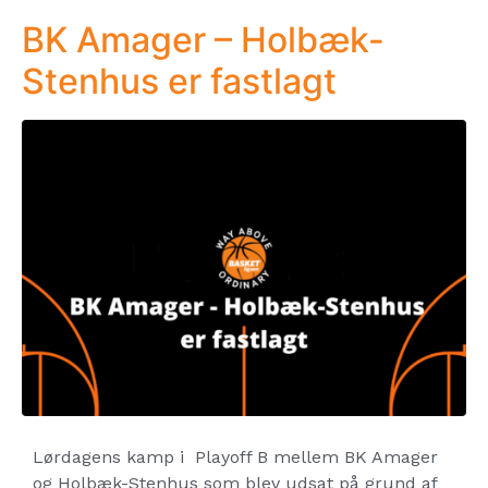
BK Amager – Holbæk-
Stenhus er fastlagt
Lørdagens kamp i Playoff B mellem BK Amager
og Holbæk-Stenhus som blev udsat på grund af