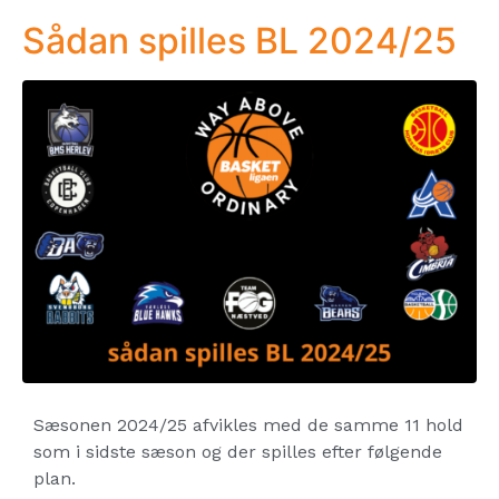
Sådan spilles BL 2024/25
Sæsonen 2024/25 afvikles med de samme 11 hold
som i sidste sæson og der spilles efter følgende
plan.