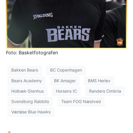
Foto: Basketfotografen
Bakken Bears
BC Copenhagen
Bears Academy
BK Amager
BMS Herlev
Holbæk-Stenhus
Horsens IC
Randers Cimbria
Svendborg Rabbits
Team FOG Næstved
Værløse Blue Hawks