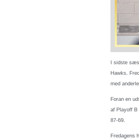
I sidste sæ
Hawks. Freda
med anderle
Foran en ud
af Playoff 
87-69.
Fredagens hj