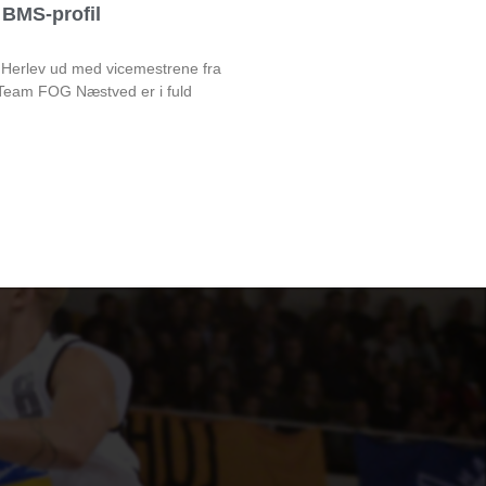
BMS-profil
 Herlev ud med vicemestrene fra
am FOG Næstved er i fuld