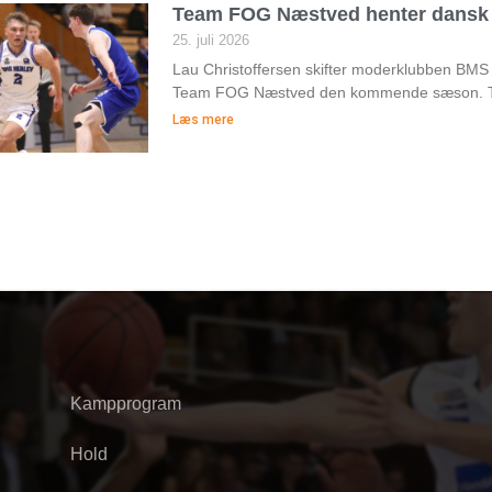
Team FOG Næstved henter dansk 
25. juli 2026
Lau Christoffersen skifter moderklubben BMS
Team FOG Næstved den kommende sæson. Te
Læs mere
Kampprogram
Hold