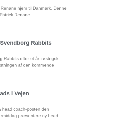
ck Renane hjem til Danmark. Denne
 Patrick Renane
l Svendborg Rabbits
Rabbits efter et år i østrigsk
rustningen af den kommende
ads i Vejen
på head coach-posten den
rmiddag præsentere ny head