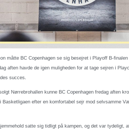
son måtte BC Copenhagen se sig besejret i Playoff B-finale
g aften havde de igen muligheden for at tage sejren i Playof
des succes.
solgt Nørrebrohallen kunne BC Copenhagen fredag aften kro
B i Basketligaen efter en komfortabel sejr mod selvsamme 
emmehold satte sig tidligt på kampen, og det var tydeligt,