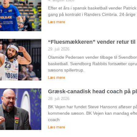
Efter et års i spansk basketball vender Patri
gang på kontrakt i Randers Cimbria. 24-årige
Læs mere
“Fluesmækkeren” vender retur ti
29. juli 2026
Olamide Pedersen vender tilbage til Svendborg 
basketball. Svendborg Rabbits fortsætter op
sæsons spillertrup.
Læs mere
Græsk-canadisk head coach på pl
28. juli 2026
BK Vejen har fundet Steve Hansons afløser 
kommende sæson. BK Vejen kan mandag efte
coach
Læs mere