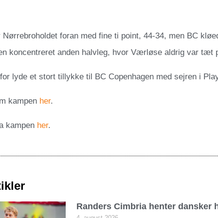
 Nørrebroholdet foran med fine ti point, 44-34, men BC kløe
n koncentreret anden halvleg, hvor Værløse aldrig var tæt på
for lyde et stort tillykke til BC Copenhagen med sejren i Play
om kampen
her
.
fra kampen
her
.
ikler
Randers Cimbria henter dansker h
4. august 2026