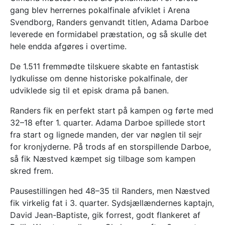
gang blev herrernes pokalfinale afviklet i Arena
Svendborg, Randers genvandt titlen, Adama Darboe
leverede en formidabel præstation, og så skulle det
hele endda afgøres i overtime.
De 1.511 fremmødte tilskuere skabte en fantastisk
lydkulisse om denne historiske pokalfinale, der
udviklede sig til et episk drama på banen.
Randers fik en perfekt start på kampen og førte med
32–18 efter 1. quarter. Adama Darboe spillede stort
fra start og lignede manden, der var nøglen til sejr
for kronjyderne. På trods af en storspillende Darboe,
så fik Næstved kæmpet sig tilbage som kampen
skred frem.
Pausestillingen hed 48–35 til Randers, men Næstved
fik virkelig fat i 3. quarter. Sydsjællændernes kaptajn,
David Jean-Baptiste, gik forrest, godt flankeret af