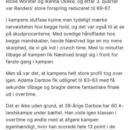
Rollie Worster og Ikenna Okeke, og efter 3. quarter
var Randers’ store forspring reduceret til 69–67.
I kampens slutfase kunne man tydeligt mærke
nervøsiteten hos begge hold, og det var også til at se
på skudprocenterne. Med svedige håndflader hos
begge mandskaber, havde Næstved lige en my mere
skarphed, da vi gik ind i crunch time. Med to minutter
tilbage af kampen fik Næstved bragt sig i front for
første gang i kampen.
Men så var det, at kampens helt store profil tog over
igen. Adama Darboe fik udlignet til 83–83 med få
sekunder tilbage og bragte denne fantastiske finale
ud i overtime.
Det er ikke uden grund, at 39-årige Darboe har 60 A-
landskampe under bæltet. Han viste igen klassen i
overtime og endte med at afgøre kampen
egenhændigt, hvor han scorede hele 13 point i de