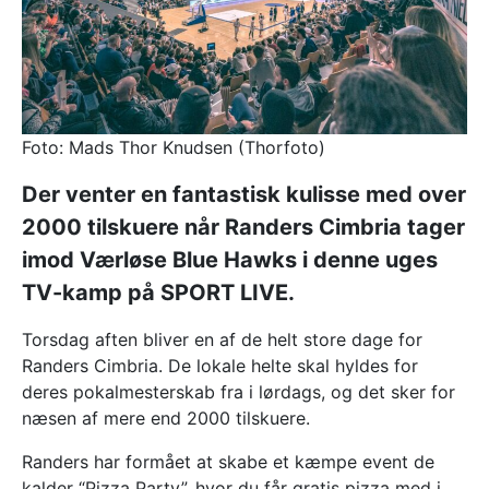
Foto: Mads Thor Knudsen (Thorfoto)
Der venter en fantastisk kulisse med over
2000 tilskuere når Randers Cimbria tager
imod Værløse Blue Hawks i denne uges
TV-kamp på SPORT LIVE.
Torsdag aften bliver en af de helt store dage for
Randers Cimbria. De lokale helte skal hyldes for
deres pokalmesterskab fra i lørdags, og det sker for
næsen af mere end 2000 tilskuere.
Randers har formået at skabe et kæmpe event de
kalder “Pizza Party”, hvor du får gratis pizza med i