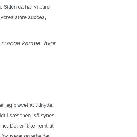
n. Siden da har vi bare
l vores store succes,
 så mange kampe, hvor
ar jeg prøvet at udnytte
midt i sæsonen, så synes
lerne. Det er ikke nemt at
fokuseret og arbejdet