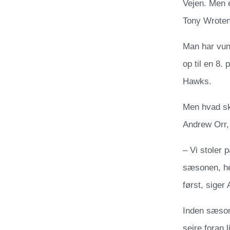
Vejen. Men e
Tony Wroten
Man har vund
op til en 8.
Hawks.
Men hvad sk
Andrew Orr, 
– Vi stoler
sæsonen, hele
først, siger
Inden sæson
sejre foran 