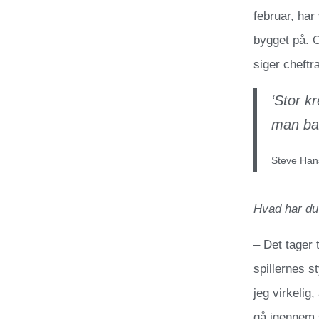
februar, har
bygget på. O
siger cheft
‘Stor k
man bar
Steve Han
Hvad har du 
– Det tager 
spillernes s
jeg virkelig,
gå igennem 