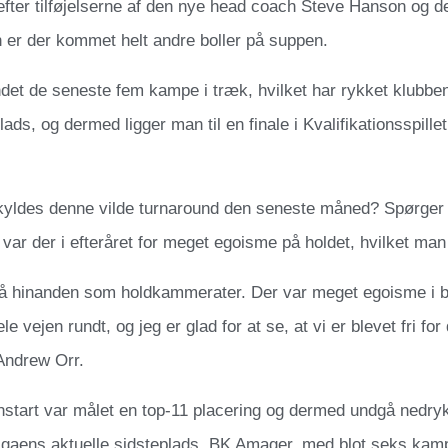
fter tilføjelserne af den nye head coach Steve Hanson og de
 er der kommet helt andre boller på suppen.
et de seneste fem kampe i træk, hvilket har rykket klubben 
 plads, og dermed ligger man til en finale i Kvalifikationsspil
yldes denne vilde turnaround den seneste måned? Spørger 
var der i efteråret for meget egoisme på holdet, hvilket man e
 på hinanden som holdkammerater. Der var meget egoisme i 
 vejen rundt, og jeg er glad for at se, at vi er blevet fri for
 Andrew Orr.
start var målet en top-11 placering og dermed undgå nedryk
ligaens aktuelle sidsteplads, BK Amager, med blot seks kamp