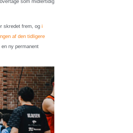
 overtage som midlertidig
r skredet frem, og
i
gen af den tidligere
t en ny permanent