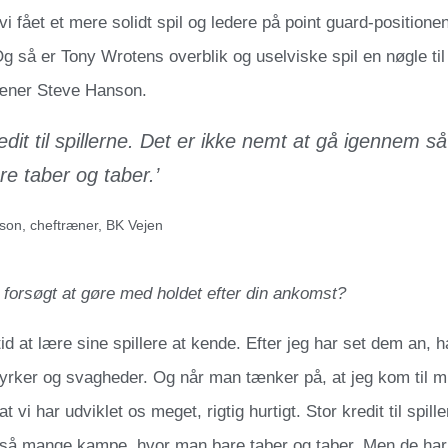
 vi fået et mere solidt spil og ledere på point guard-positione
g så er Tony Wrotens overblik og uselviske spil en nøgle ti
ræner Steve Hanson.
redit til spillerne. Det er ikke nemt at gå igennem
e taber og taber.’
son, cheftræner, BK Vejen
forsøgt at gøre med holdet efter din ankomst?
tid at lære sine spillere at kende. Efter jeg har set dem an, h
tyrker og svagheder. Og når man tænker på, at jeg kom til 
 at vi har udviklet os meget, rigtig hurtigt. Stor kredit til spil
så mange kampe, hvor man bare taber og taber. Men de har 