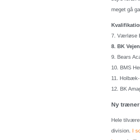
meget gå ga
Kvalifikatio
7. Værløse
8. BK Vejen
9. Bears A
10. BMS Her
11. Holbæk-
12. BK Ama
Ny træner 
Hele tilvære
division.
I s