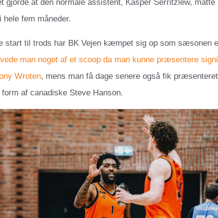
ket gjorde at den normale assistent, Kasper Serritzlew, måtte
i hele fem måneder.
e start til trods har BK Vejen kæmpet sig op som sæsonen e
vede man noget af et scoop da man kunne præsentere signin
Tony Wroten
, mens man få dage senere også fik præsentere
i form af canadiske Steve Hanson.