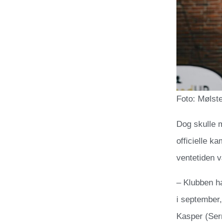
Foto: Mølst
Dog skulle 
officielle k
ventetiden v
– Klubben ha
i september,
Kasper (Ser