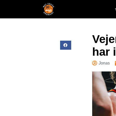
Veje
har 
Jonas