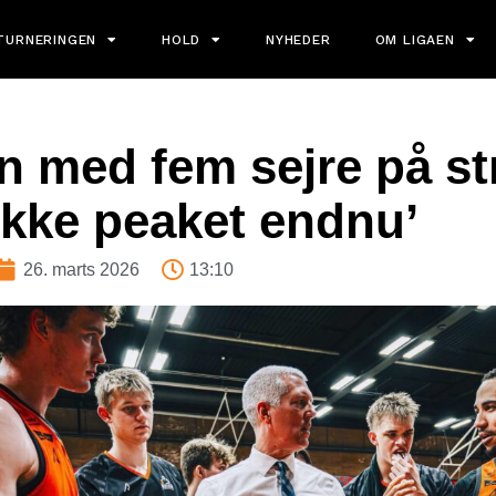
TURNERINGEN
HOLD
NYHEDER
OM LIGAEN
n med fem sejre på str
ikke peaket endnu’
26. marts 2026
13:10