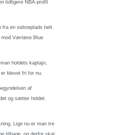
n tidligere NBA-profil
fra en sidsteplads helt
let mod Værløse Blue
man holdets kaptajn,
r blevet fri for nu.
begyndelsen af
 det og sætter holdet
ning. Lige nu er man tre
e tilbage, og derfor skal