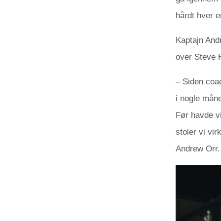
hårdt hver e
Kaptajn And
over Steve 
– Siden coac
i nogle måne
Før havde vi
stoler vi vi
Andrew Orr.