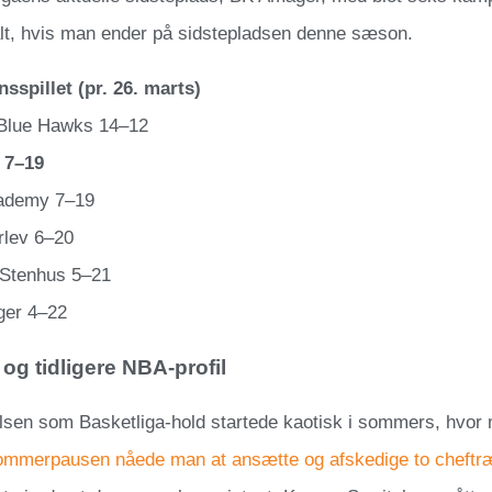
lt, hvis man ender på sidstepladsen denne sæson.
nsspillet (pr. 26. marts)
 Blue Hawks 14–12
 7–19
cademy 7–19
lev 6–20
Stenhus 5–21
ger 4–22
og tidligere NBA-profil
lsen som Basketliga-hold startede kaotisk i sommers, hvor 
ommerpausen nåede man at ansætte og afskedige to cheftræ