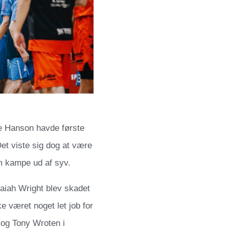
ve Hanson havde første
Det viste sig dog at være
em kampe ud af syv.
saiah Wright blev skadet
e været noget let job for
r og Tony Wroten i