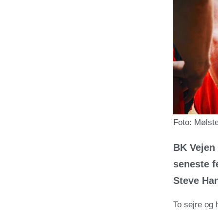
Foto: Mølst
BK Vejen 
seneste f
Steve Ha
To sejre og 