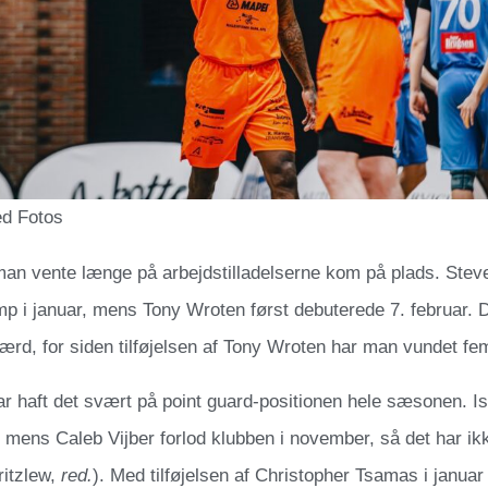
ed Fotos
man vente længe på arbejdstilladelserne kom på plads. Ste
amp i januar, mens Tony Wroten først debuterede 7. februar. 
ærd, for siden tilføjelsen af Tony Wroten har man vundet f
r haft det svært på point guard-positionen hele sæsonen. I
 mens Caleb Vijber forlod klubben i november, så det har ikk
ritzlew,
red.
). Med tilføjelsen af Christopher Tsamas i janua