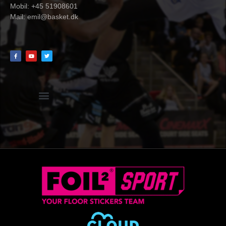
Mobil: +45 51908601
Mail:
emil@basket.dk
Hvidbog + skemaer