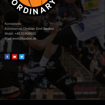
Kontaktinfo:
Kommerciel Direktør Emil Bødker
Mobil: +45 51908601
Mail:
emil@basket.dk
Hvidbog + skemaer