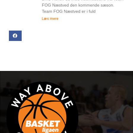
FOG Næstved den kommende sæson.
Team FOG Næstved er i fuld
Læs mere