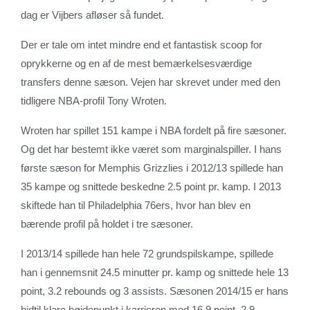
dag er Vijbers afløser så fundet.
Der er tale om intet mindre end et fantastisk scoop for
oprykkerne og en af de mest bemærkelsesværdige
transfers denne sæson. Vejen har skrevet under med den
tidligere NBA-profil Tony Wroten.
Wroten har spillet 151 kampe i NBA fordelt på fire sæsoner.
Og det har bestemt ikke været som marginalspiller. I hans
første sæson for Memphis Grizzlies i 2012/13 spillede han
35 kampe og snittede beskedne 2.5 point pr. kamp. I 2013
skiftede han til Philadelphia 76ers, hvor han blev en
bærende profil på holdet i tre sæsoner.
I 2013/14 spillede han hele 72 grundspilskampe, spillede
han i gennemsnit 24.5 minutter pr. kamp og snittede hele 13
point, 3.2 rebounds og 3 assists. Sæsonen 2014/15 er hans
hidtil klare højdepunkt i karrieren med 16.9 point, 2.9