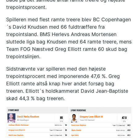
trepointsprocent.
Spilleren med flest ramte treere blev BC Copenhagen
´s David Knudsen med 66 fuldtræffere fra
trepointsland. BMS Herlevs Andreas Mortensen
sluttede liga bag Knudsen med 64 ramte treere, mens
Team FOG Næstved Greg Elliott ramte 60 skud bag
trepointslinjen.
Sidstnævnte var spilleren med den højeste
trepointsprocent med imponerende 47,6 %. Greg
Elliott ramte altså knap hver andet forsøg bag
treeren. Elliott´s holdkammerat David Jean-Baptiste
skød 44,3 % bag treeren.