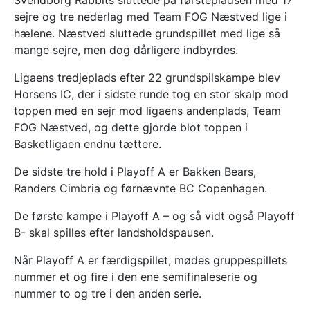
Svendborg Rabbits sluttede på førstepladsen med 17
sejre og tre nederlag med Team FOG Næstved lige i
hælene. Næstved sluttede grundspillet med lige så
mange sejre, men dog dårligere indbyrdes.
Ligaens tredjeplads efter 22 grundspilskampe blev
Horsens IC, der i sidste runde tog en stor skalp mod
toppen med en sejr mod ligaens andenplads, Team
FOG Næstved, og dette gjorde blot toppen i
Basketligaen endnu tættere.
De sidste tre hold i Playoff A er Bakken Bears,
Randers Cimbria og førnævnte BC Copenhagen.
De første kampe i Playoff A – og så vidt også Playoff
B- skal spilles efter landsholdspausen.
Når Playoff A er færdigspillet, mødes gruppespillets
nummer et og fire i den ene semifinaleserie og
nummer to og tre i den anden serie.