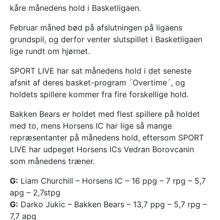
kåre månedens hold i Basketligaen.
Februar måned bød på afslutningen på ligaens
grundspil, og derfor venter slutspillet i Basketligaen
lige rundt om hjørnet.
SPORT LIVE har sat månedens hold i det seneste
afsnit af deres basket-program ´Overtime´, og
holdets spillere kommer fra fire forskellige hold.
Bakken Bears er holdet med flest spillere på holdet
med to, mens Horsens IC har lige så mange
repræsentanter på månedens hold, eftersom SPORT
LIVE har udpeget Horsens ICs Vedran Borovcanin
som månedens træner.
G:
Liam Churchill – Horsens IC – 16 ppg – 7 rpg – 5,7
apg – 2,7stpg
G:
Darko Jukic – Bakken Bears – 13,7 ppg – 5,7 rpg –
7,7 apg