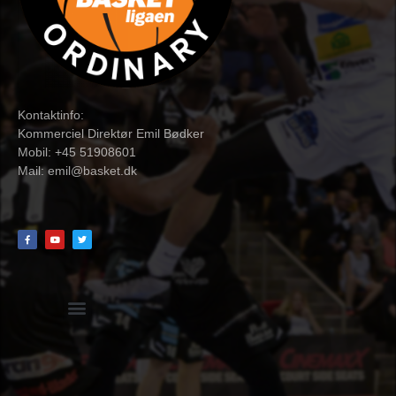
Kontaktinfo:
Kommerciel Direktør Emil Bødker
Mobil: +45 51908601
Mail:
emil@basket.dk
Hvidbog + skemaer