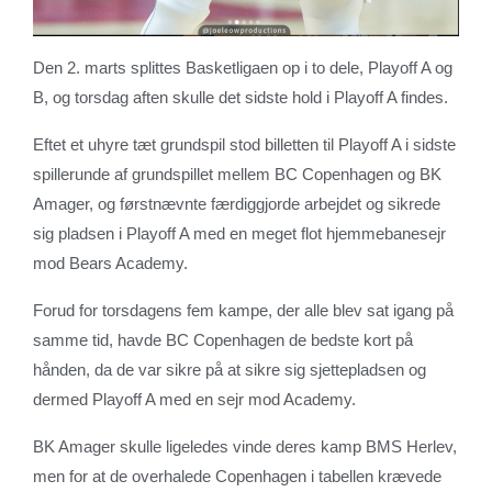
Den 2. marts splittes Basketligaen op i to dele, Playoff A og
B, og torsdag aften skulle det sidste hold i Playoff A findes.
Eftet et uhyre tæt grundspil stod billetten til Playoff A i sidste
spillerunde af grundspillet mellem BC Copenhagen og BK
Amager, og førstnævnte færdiggjorde arbejdet og sikrede
sig pladsen i Playoff A med en meget flot hjemmebanesejr
mod Bears Academy.
Forud for torsdagens fem kampe, der alle blev sat igang på
samme tid, havde BC Copenhagen de bedste kort på
hånden, da de var sikre på at sikre sig sjettepladsen og
dermed Playoff A med en sejr mod Academy.
BK Amager skulle ligeledes vinde deres kamp BMS Herlev,
men for at de overhalede Copenhagen i tabellen krævede