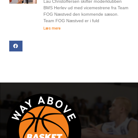
Lau Christoffersen skifter moderklubben
BMS Herlev ud med vicemestrene fra Team
FOG Næstved den kommende sæson.
Team FOG Næstved er i fuld
Læs mere