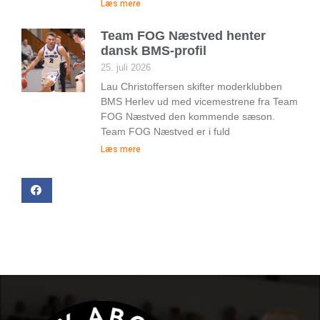
Læs mere
Team FOG Næstved henter
dansk BMS-profil
25. juli 2026
Lau Christoffersen skifter moderklubben
BMS Herlev ud med vicemestrene fra Team
FOG Næstved den kommende sæson.
Team FOG Næstved er i fuld
Læs mere