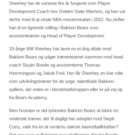
Sheehey har de seneste fire år fungeret som Player
Development Coach hos Golden State Warriors, og han var
derfor med til at vinde NBA-mesterskabet i 2022. Nu skifter
han til en lignende stilling i Bakken Bears som
assistenttræner og Head of Player Development.
33-årige Will Sheehey har lavet en et-årig aftale med
Bakken Bears og udgør trænerteamet sammen med head
coach Skyler Bowlin og assistenterne Thomas
Hemmingsen og Jakob Freil. Her får Sheehey en klar rolle
som udviklingstræner for de unge, talentfulde Bakken-
spillere, der enten er i førsteholdstruppen eller er på vej op
fra Bears Academy.
Men hvordan er det lykkedes Bakken Bears at lokke en
vindende træner, der til dagligt har arbejdet med Steph
Curry, væk fra en af verdens største basketballklubber?
Det ene svar er Bakkens nye cheftræner, Skyler Bowlin.