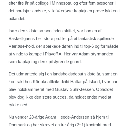
efter fire år på college i Minnesota, og efter fem sæsoner i
det nordsjællandske, ville Værløse-kaptajnen prøve lykken i
udlandet.
Især den sidste sæson inden skiftet, var han en af
Basketligaens helt store profiler på et fantastisk spillende
Værløse-hold, der sparkede døren ind til top-6 og formåede
at vinde to kampe i Playoff A. Her var Adam styrmanden
som kaptajn og den spilstyrende guard.
Det udmøntede sig i en landsholdsdebut sidste år, samt en
kontrakt hos Körfuknattleiksdeild Hattar på Island, hvor han
blev holdkammerat med Gustav Suhr-Jessen. Opholdet
blev dog ikke den store succes, da holdet endte med at
rykke ned.
Nu vender 28-årige Adam Heede-Andersen så hjem til
Danmark og har skrevet en tre-årig (2+1) kontrakt med