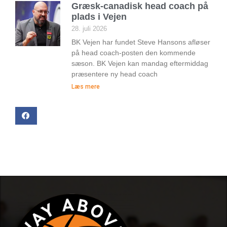
Græsk-canadisk head coach på
plads i Vejen
28. juli 2026
BK Vejen har fundet Steve Hansons afløser
på head coach-posten den kommende
sæson. BK Vejen kan mandag eftermiddag
præsentere ny head coach
Læs mere