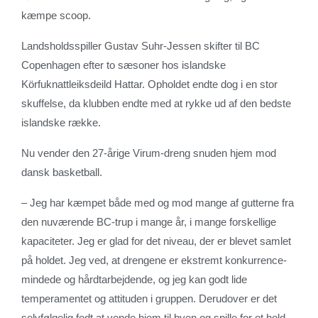
kæmpe scoop.
Landsholdsspiller Gustav Suhr-Jessen skifter til BC
Copenhagen efter to sæsoner hos islandske
Körfuknattleiksdeild Hattar. Opholdet endte dog i en stor
skuffelse, da klubben endte med at rykke ud af den bedste
islandske række.
Nu vender den 27-årige Virum-dreng snuden hjem mod
dansk basketball.
– Jeg har kæmpet både med og mod mange af gutterne fra
den nuværende BC-trup i mange år, i mange forskellige
kapaciteter. Jeg er glad for det niveau, der er blevet samlet
på holdet. Jeg ved, at drengene er ekstremt konkurrence-
mindede og hårdtarbejdende, og jeg kan godt lide
temperamentet og attituden i gruppen. Derudover er det
selvfølgelig fedt at vende hjem til byen og spille for et hold,