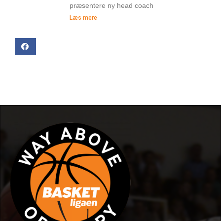
præsentere ny head coach
Læs mere