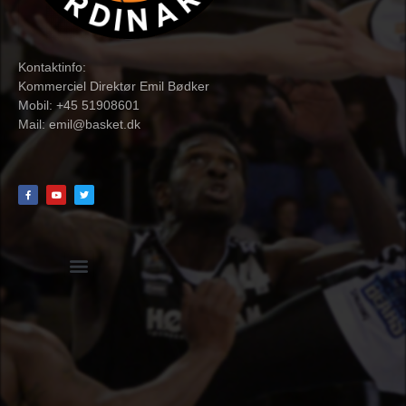
Kontaktinfo:
Kommerciel Direktør Emil Bødker
Mobil: +45 51908601
Mail:
emil@basket.dk
Hvidbog + skemaer