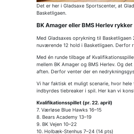
Det er her i Gladsaxe Sportscenter, at Gla
Basketligaen.
BK Amager eller BMS Herlev rykker
Med Gladsaxes oprykning til Basketligaen 
nuværende 12 hold i Basketligaen. Derfor r
Med én runde tilbage af Kvalifikationsspil
mellem BK Amager og BMS Herlev. Og det e
aften. Derfor venter der en nedrykningsgys
Vi har faktisk et muligt scenarie, hvor he
indbyrdes tiebreaker i spil. Her kan vi kon
Kvalifikationsspillet (pr. 22. april)
7. Værløse Blue Hawks 16–15
8. Bears Academy 13–19
9. BK Vejen 10–22
10. Holbæk-Stenhus 7–24 (14 pts)