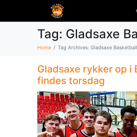
Tag:
Gladsaxe Ba
Home
Tag Archives: Gladsaxe Basketbal
Gladsaxe rykker op i 
findes torsdag