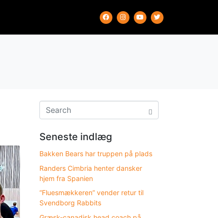
Seneste indlæg
Bakken Bears har truppen på plads
Randers Cimbria henter dansker
hjem fra Spanien
“Fluesmækkeren” vender retur til
Svendborg Rabbits
Græsk-canadisk head coach på