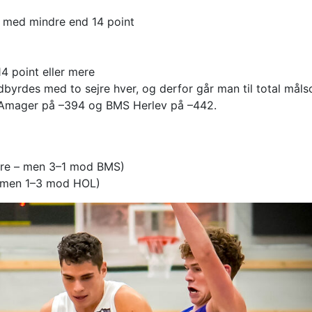
r med mindre end 14 point
4 point eller mere
byrdes med to sejre hver, og derfor går man til total måls
er Amager på –394 og BMS Herlev på –442.
ejre – men 3–1 mod BMS)
 – men 1–3 mod HOL)