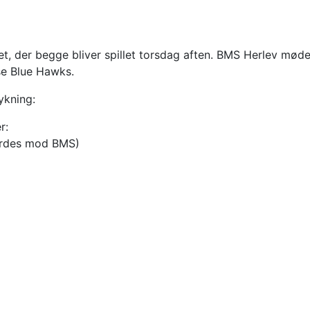
let, der begge bliver spillet torsdag aften. BMS Herlev mød
e Blue Hawks.
rykning:
r:
yrdes mod BMS)