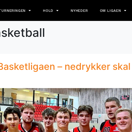
TURNERINGEN
HOLD
NYHEDER
OM LIGAEN
sketball
l
Basketligaen – nedrykker skal