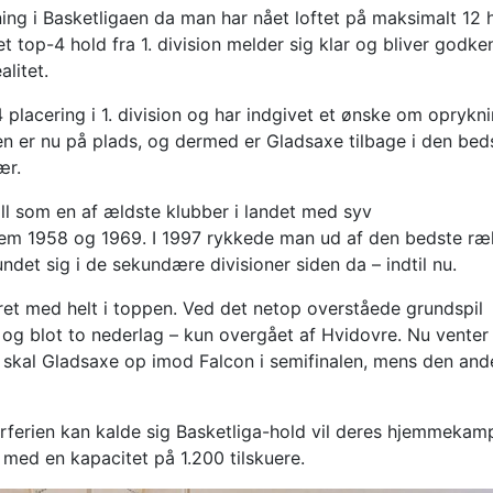
ning i Basketligaen da man har nået loftet på maksimalt 12 
t top-4 hold fra 1. division melder sig klar og bliver godken
litet.
 placering i 1. division og har indgivet et ønske om opryknin
en er nu på plads, og dermed er Gladsaxe tilbage i den bed
ær.
all som en af ældste klubber i landet med syv
em 1958 og 1969. I 1997 rykkede man ud af den bedste ræ
ndet sig i de sekundære divisioner siden da – indtil nu.
ret med helt i toppen. Ved det netop overståede grundspil
g blot to nederlag – kun overgået af Hvidovre. Nu venter 
r skal Gladsaxe op imod Falcon i semifinalen, mens den and
ferien kan kalde sig Basketliga-hold vil deres hjemmekam
1 med en kapacitet på 1.200 tilskuere.