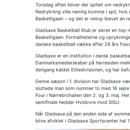
Torsdag aften bliver der spillet om nedryk
Nedrykning ville nemlig komme i spil, hvis e
Basketligaen – og det er netop blevet en rea
Gladsaxe Basketball Klub er sikret en top-4
Basketligaen. Formaliteterne og oprykning
danske basketball-række efter 29 års frav
Gladsaxe er en institution i dansk basketb
Danmarksmesterskaber på herresiden mell
dengang kaldet Elitedivisionen, og har befu
Denne sæson i 1. division har Gladsaxe væ
sluttede man som nummer to med 16 sejre o
Four i Nørrebrohallen den 2. og 3. maj. He
semifinale hedder Hvidovre mod SISU.
Når Gladsaxe på den anden side af sommer
blive afviklet i Gladsaxe Sportscenter hal 