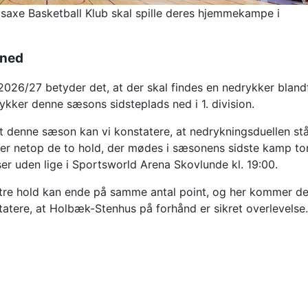
dsaxe Basketball Klub skal spille deres hjemmekampe i
 ned
2026/27 betyder det, at der skal findes en nedrykker bland
ykker denne sæsons sidsteplads ned i 1. division.
let denne sæson kan vi konstatere, at nedrykningsduellen st
r netop de to hold, der mødes i sæsonens sidste kamp to
er uden lige i Sportsworld Arena Skovlunde kl. 19:00.
le tre hold kan ende på samme antal point, og her kommer d
statere, at Holbæk-Stenhus på forhånd er sikret overlevelse.