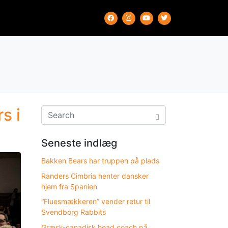
s i
Seneste indlæg
Bakken Bears har truppen på plads
Randers Cimbria henter dansker
hjem fra Spanien
“Fluesmækkeren” vender retur til
Svendborg Rabbits
Græsk-canadisk head coach på