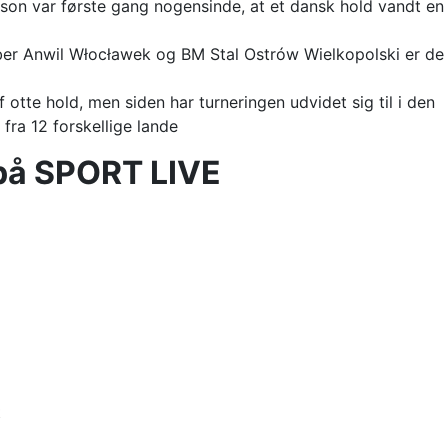
æson var første gang nogensinde, at et dansk hold vandt en
er Anwil Włocławek og BM Stal Ostrów Wielkopolski er de
otte hold, men siden har turneringen udvidet sig til i den
ra 12 forskellige lande
på SPORT LIVE
t