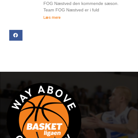
FOG Næstved den kommende sæson.
Team FOG Næstved er i fuld
Læs mere