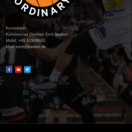
Kontaktinfo:
Kommerciel Direktør Emil Bødker
Mobil: +45 51908601
Mail:
emil@basket.dk
Hvidbog + skemaer