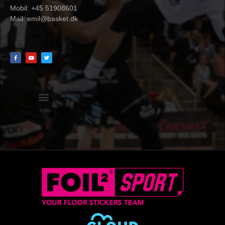
Mobil: +45 51908601
Mail:
emil@basket.dk
Hvidbog + skemaer