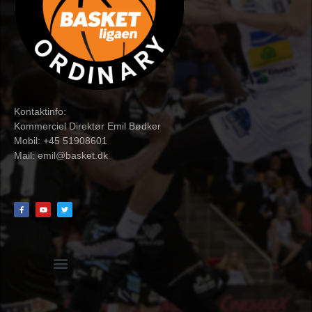
Kontaktinfo:
Kommerciel Direktør Emil Bødker
Mobil: +45 51908601
Mail:
emil@basket.dk
Hvidbog + skemaer