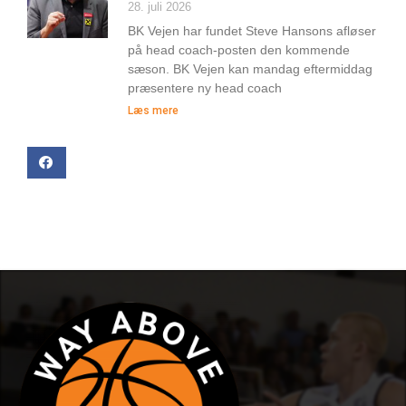
28. juli 2026
BK Vejen har fundet Steve Hansons afløser
på head coach-posten den kommende
sæson. BK Vejen kan mandag eftermiddag
præsentere ny head coach
Læs mere