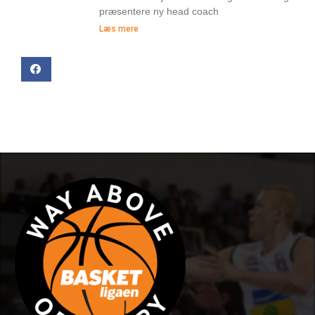
præsentere ny head coach
Læs mere