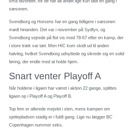
små favoritter, for de har alt andet lige kun tabt én gang i
sæsonen.
Svendborg og Horsens har en gang tidligere i sæsonen
mødt hinanden. Det var i november på Sydfyn, og
Svendborg sejrede på flot vis med 78-67 efter en kamp, der
i store træk var tæt. Men HIC kom skidt ud til anden
halvleg, hvilket Svendborg udnyttede og sikrede sig en solid
føring, der endte med at holde hjem.
Snart venter Playoff A
Når holdene i ligaen har været i aktion 22 gange, splittes
ligaen op i Playoff A og Playoff B.
Top fem er allerede mejslet i sten, mens kampen om
sjettepladsen stadig er i fuldt gang. Lige nu lægger BC
Copenhagen nummer seks.