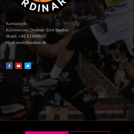
Kontaktinfo:
Kommerciel Direktør Emil Bødker
Mobil: +45 51908601
Mail:
emil@basket.dk
Hvidbog + skemaer