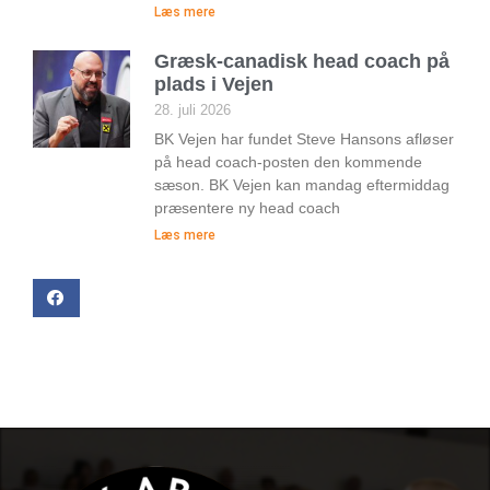
Læs mere
Græsk-canadisk head coach på
plads i Vejen
28. juli 2026
BK Vejen har fundet Steve Hansons afløser
på head coach-posten den kommende
sæson. BK Vejen kan mandag eftermiddag
præsentere ny head coach
Læs mere