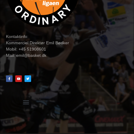
Kontaktinfo:
Kommerciel Direktør Emil Bødker
Mobil: +45 51908601
Mail:
emil@basket.dk
Hvidbog + skemaer