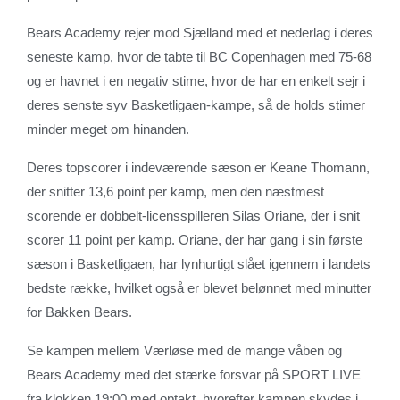
Bears Academy rejer mod Sjælland med et nederlag i deres
seneste kamp, hvor de tabte til BC Copenhagen med 75-68
og er havnet i en negativ stime, hvor de har en enkelt sejr i
deres senste syv Basketligaen-kampe, så de holds stimer
minder meget om hinanden.
Deres topscorer i indeværende sæson er Keane Thomann,
der snitter 13,6 point per kamp, men den næstmest
scorende er dobbelt-licensspilleren Silas Oriane, der i snit
scorer 11 point per kamp. Oriane, der har gang i sin første
sæson i Basketligaen, har lynhurtigt slået igennem i landets
bedste række, hvilket også er blevet belønnet med minutter
for Bakken Bears.
Se kampen mellem Værløse med de mange våben og
Bears Academy med det stærke forsvar på SPORT LIVE
fra klokken 19:00 med optakt, hvorefter kampen skydes i