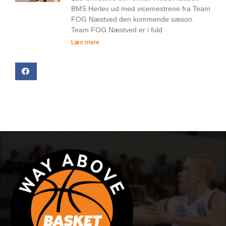
BMS Herlev ud med vicemestrene fra Team
FOG Næstved den kommende sæson.
Team FOG Næstved er i fuld
Læs mere