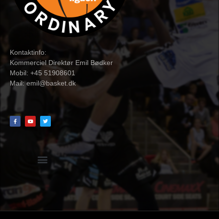
Kontaktinfo:
Kommerciel Direktør Emil Bødker
Mobil: +45 51908601
Mail:
emil@basket.dk
Hvidbog + skemaer