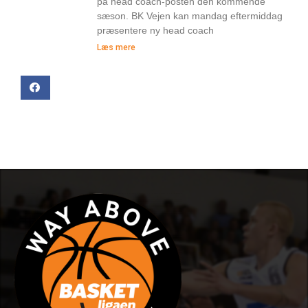
på head coach-posten den kommende
sæson. BK Vejen kan mandag eftermiddag
præsentere ny head coach
Læs mere