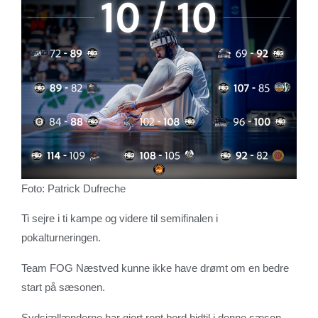
Foto: Patrick Dufreche
Ti sejre i ti kampe og videre til semifinalen i
pokalturneringen.
Team FOG Næstved kunne ikke have drømt om en bedre
start på sæsonen.
Sydsjællænderne har gjort rent bord hidtil i denne sæson,