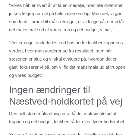
“Vores håb er hvert år at få en medalje, men alle drømmer
jo selvfølgelig om at gå hele vejen en dag. Men det, vi gør
som klub i forhold til målsætninger, er at kigge på, om vi får
det maksimale ud af vores trup og det budget, vi har,”
“Det er noget anderledes end hos andre klubber i sportens
verden, hvor man vurderer ud fra resultatet, men når
sæsonen er slut, og vi skal evaluere på, hvordan det er
gået, fokuserer vi på, om vi fik det maksimale ud af truppen
og vores budget,”
Ingen ændringer til
Næstved-holdkortet på vej
Den helt store målsætning er at få det maksimale ud af
truppen og det budget, klubben råder over, lyder budskabet.
Selvom Næstved ligger fremragende i tabellen, er det dog