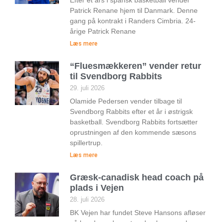
Efter et års i spansk basketball vender
Patrick Renane hjem til Danmark. Denne
gang på kontrakt i Randers Cimbria. 24-
årige Patrick Renane
Læs mere
“Fluesmækkeren” vender retur
til Svendborg Rabbits
29. juli 2026
Olamide Pedersen vender tilbage til
Svendborg Rabbits efter et år i østrigsk
basketball. Svendborg Rabbits fortsætter
oprustningen af den kommende sæsons
spillertrup.
Læs mere
Græsk-canadisk head coach på
plads i Vejen
28. juli 2026
BK Vejen har fundet Steve Hansons afløser