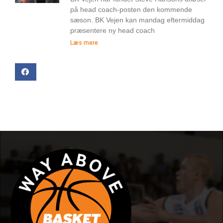
på head coach-posten den kommende
sæson. BK Vejen kan mandag eftermiddag
præsentere ny head coach
Læs mere