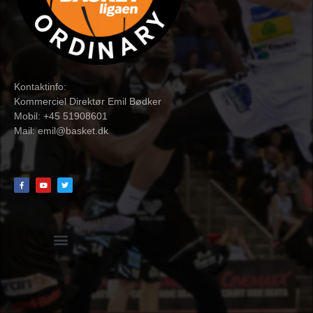
Kontaktinfo:
Kommerciel Direktør Emil Bødker
Mobil: +45 51908601
Mail:
emil@basket.dk
Hvidbog + skemaer