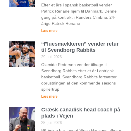
Efter et års i spansk basketball vender
Patrick Renane hjem til Danmark. Denne
gang på kontrakt i Randers Cimbria. 24-
årige Patrick Renane
Læs mere
“Fluesmækkeren” vender retur
til Svendborg Rabbits
29. juli 2026
Olamide Pedersen vender tilbage til
Svendborg Rabbits efter et år i østrigsk
basketball. Svendborg Rabbits fortsætter
oprustningen af den kommende sæsons
spillertrup.
Læs mere
Græsk-canadisk head coach på
plads i Vejen
28. juli 2026
BK Vejen har fundet Steve Hansons afløser