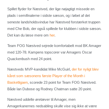
Spillet flyder for Næstved, der lige nøjagtigt missede en
plads i semifinalerne i sidste sæson, og i løbet af det
seneste landsholdsvindue har Næstved forstærket truppen
med Che Bob, der også spillede for klubben i sidste sæson.
Det kan du læse mere om
her
.
Team FOG Næstved sejrede komfortabelt mod BK Amager
med 120-78. Kampens topscorer var Amagers Oscar
Quackenbush med 24 point.
Næstveds MVP-kandidat Mike McGuirl,
der for nyligt blev
kåret som sæsonens første Player of the Month i
Basketligaen
, scorede 23 point for Team FOG Næstved.
Både Ian Dubose og Rodney Chatman satte 20 point.
Næstved uddelte øretæver til Amager, men
Amagerkanernes nedsabling skulle vise sig ikke at være