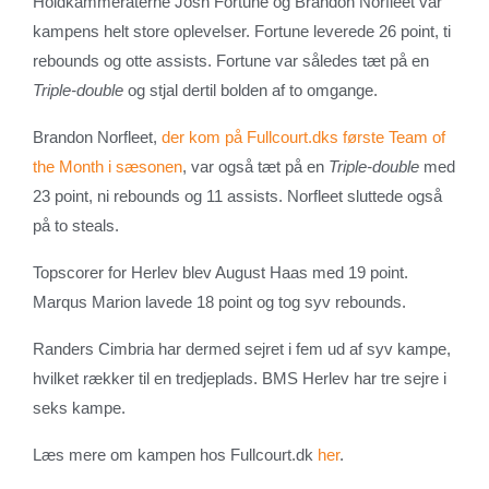
Holdkammeraterne Josh Fortune og Brandon Norfleet var
kampens helt store oplevelser. Fortune leverede 26 point, ti
rebounds og otte assists. Fortune var således tæt på en
Triple-double
og stjal dertil bolden af to omgange.
Brandon Norfleet,
der kom på Fullcourt.dks første Team of
the Month i sæsonen
, var også tæt på en
Triple-double
med
23 point, ni rebounds og 11 assists. Norfleet sluttede også
på to steals.
Topscorer for Herlev blev August Haas med 19 point.
Marqus Marion lavede 18 point og tog syv rebounds.
Randers Cimbria har dermed sejret i fem ud af syv kampe,
hvilket rækker til en tredjeplads. BMS Herlev har tre sejre i
seks kampe.
Læs mere om kampen hos Fullcourt.dk
her
.