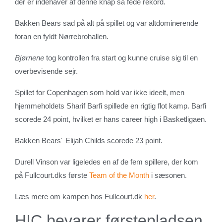
der er indehaver af denne knap så fede rekord.
Bakken Bears sad på alt på spillet og var altdominerende
foran en fyldt Nørrebrohallen.
Bjørnene
tog kontrollen fra start og kunne cruise sig til en
overbevisende sejr.
Spillet for Copenhagen som hold var ikke ideelt, men
hjemmeholdets Sharif Barfi spillede en rigtig flot kamp. Barfi
scorede 24 point, hvilket er hans career high i Basketligaen.
Bakken Bears´ Elijah Childs scorede 23 point.
Durell Vinson var ligeledes en af de fem spillere, der kom
på Fullcourt.dks første
Team of the Month
i sæsonen.
Læs mere om kampen hos Fullcourt.dk
her
.
HIC bevarer førstepladsen