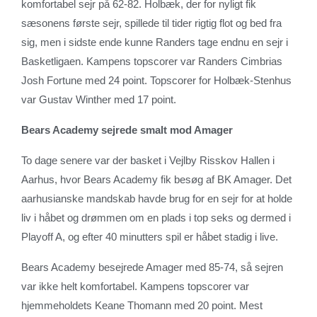
komfortabel sejr på 62-82. Holbæk, der for nyligt fik
sæsonens første sejr, spillede til tider rigtig flot og bed fra
sig, men i sidste ende kunne Randers tage endnu en sejr i
Basketligaen. Kampens topscorer var Randers Cimbrias
Josh Fortune med 24 point. Topscorer for Holbæk-Stenhus
var Gustav Winther med 17 point.
Bears Academy sejrede smalt mod Amager
To dage senere var der basket i Vejlby Risskov Hallen i
Aarhus, hvor Bears Academy fik besøg af BK Amager. Det
aarhusianske mandskab havde brug for en sejr for at holde
liv i håbet og drømmen om en plads i top seks og dermed i
Playoff A, og efter 40 minutters spil er håbet stadig i live.
Bears Academy besejrede Amager med 85-74, så sejren
var ikke helt komfortabel. Kampens topscorer var
hjemmeholdets Keane Thomann med 20 point. Mest