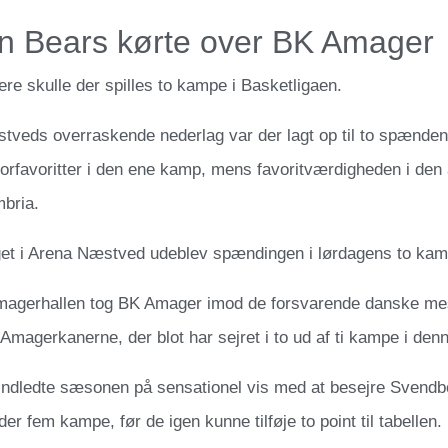
n Bears kørte over BK Amager
re skulle der spilles to kampe i Basketligaen.
veds overraskende nederlag var der lagt op til to spænde
torfavoritter i den ene kamp, mens favoritværdigheden i de
bria.
et i Arena Næstved udeblev spændingen i lørdagens to kam
agerhallen tog BK Amager imod de forsvarende danske mest
magerkanerne, der blot har sejret i to ud af ti kampe i de
ndledte sæsonen på sensationel vis med at besejre Svendb
der fem kampe, før de igen kunne tilføje to point til tabellen.