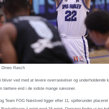
t Dines Rasch
 bliver ved med at levere overraskelser og underholdende k
 tættere end i de sidste mange sæsoner.
og Team FOG Næstved ligger efter 11. spillerunder placeret 
i Basketligaen á point med 16 point. Dernæst finder vi tre h