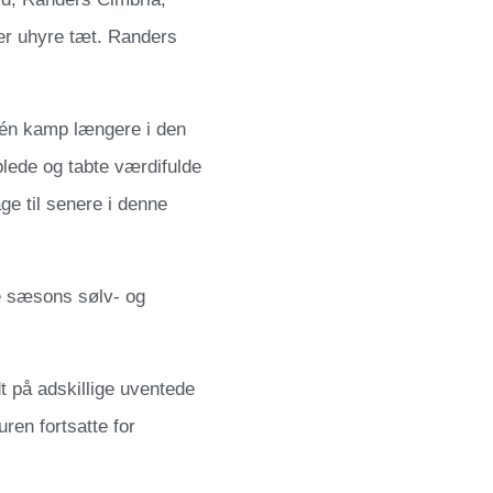
 er uhyre tæt. Randers
v én kamp længere i den
lede og tabte værdifulde
e til senere i denne
e sæsons sølv- og
 på adskillige uventede
ren fortsatte for