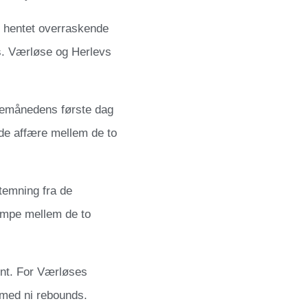
 hentet overraskende
s. Værløse og Herlevs
ulemånedens første dag
de affære mellem de to
temning fra de
ampe mellem de to
nt. For Værløses
 med ni rebounds.