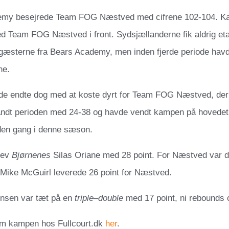
emy besejrede Team FOG Næstved med cifrene 102-104. K
ed Team FOG Næstved i front. Sydsjællanderne fik aldrig et
l gæsterne fra Bears Academy, men inden fjerde periode havde
ne.
de endte dog med at koste dyrt for Team FOG Næstved, der b
dt perioden med 24-38 og havde vendt kampen på hovedet,
nden gang i denne sæson.
lev
Bjørnenes
Silas Oriane med 28 point. For Næstved var 
 Mike McGuirl leverede 26 point for Næstved.
nsen var tæt på en
triple
–
double
med 17 point, ni rebounds 
m kampen hos Fullcourt.dk
her
.