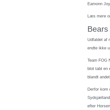
Eamonn Joyc
Læs mere o
Bears
Udfaldet af
endte ikke u
Team FOG Næ
blot tabt e
blandt ande
Derfor kom 
Sydsjælland
efter Horse