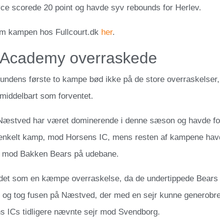
e scorede 20 point og havde syv rebounds for Herlev.
m kampen hos Fullcourt.dk
her
.
 Academy overraskede
 rundens første to kampe bød ikke på de store overraskelse
middelbart som forventet.
stved har været dominerende i denne sæson og havde foru
n enkelt kamp, mod Horsens IC, mens resten af kampene havd
t mod Bakken Bears på udebane.
det som en kæmpe overraskelse, da de undertippede Bears 
 og tog fusen på Næstved, der med en sejr kunne generobre 
ns ICs tidligere nævnte sejr mod Svendborg.