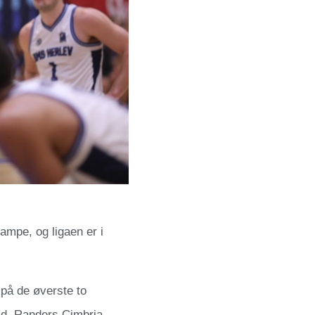
ampe, og ligaen er i
på de øverste to
old, Randers Cimbria,