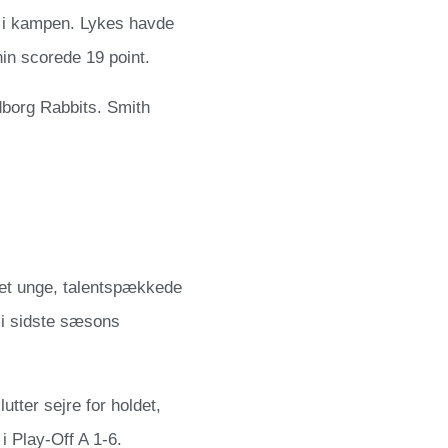
e i kampen. Lykes havde
in scorede 19 point.
borg Rabbits. Smith
Det unge, talentspækkede
 i sidste sæsons
utter sejre for holdet,
i Play-Off A 1-6.