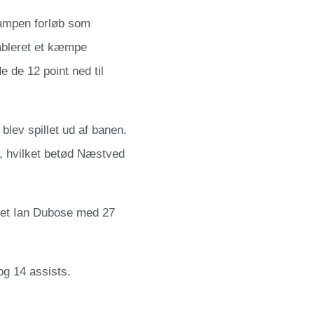
ampen forløb som
ableret et kæmpe
 de 12 point ned til
lev spillet ud af banen.
 hvilket betød Næstved
det Ian Dubose med 27
og 14 assists.