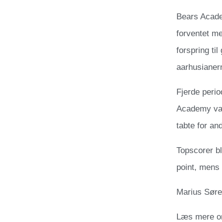
Bears Acad
forventet m
forspring ti
aarhusianer
Fjerde perio
Academy van
tabte for a
Topscorer b
point, mens
Marius Søre
Læs mere o