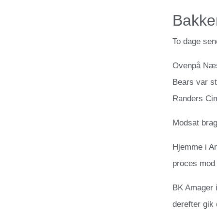
Bakke
To dage sene
Ovenpå Næst
Bears var s
Randers Cim
Modsat brag
Hjemme i Am
proces mod A
BK Amager i
derefter gik 