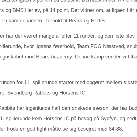
 og BMS Herlev, på 14 point. Det vidner om, at ligaen i år
en kamp i hånden i forhold til Bears og Herlev.
r har der været mange af efter 11 runder, og den liste ble
pillerunde, hvor ligaens førerhold, Team FOG Næstved, snub
garegnskabet mod Bears Academy. Denne kamp vender vi tilbag
unden for 11. spillerunde starter med opgøret mellem sidst
re, Svendborg Rabbits og Horsens IC.
abbits har ingenlunde haft den ønskede sæson, der har budt
11. spillerunde kom Horsens IC på besøg på Sydfyn, og nedtu
der trods en god fight måtte se sig besejret med 84-88.