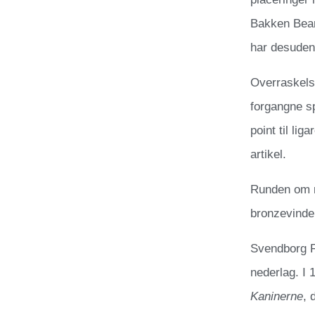
Bakken Bears
har desuden 
Overraskelse
forgangne s
point til li
artikel.
Runden om r
bronzevinde
Svendborg R
nederlag. I 
Kaninerne
, 