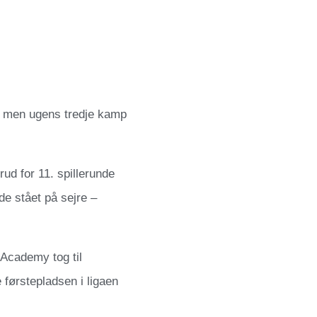
r, men ugens tredje kamp
d for 11. spillerunde
e stået på sejre –
Academy tog til
førstepladsen i ligaen