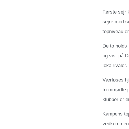
Første sejr
sejre mod s
topniveau er 
De to holds 
og vist på 
lokalrivaler.
Værløses hj
fremmødte p
klubber er e
Kampens top
vedkommende 