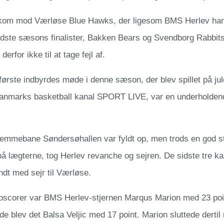
 kom mod Værløse Blue Hawks, der ligesom BMS Herlev har
idste sæsons finalister, Bakken Bears og Svendborg Rabbit
derfor ikke til at tage fejl af.
første indbyrdes møde i denne sæson, der blev spillet på j
Danmarks basketball kanal SPORT LIVE, var en underholden
emmebane Søndersøhallen var fyldt op, men trods en god s
å lægterne, tog Herlev revanche og sejren. De sidste tre k
ndt med sejr til Værløse.
scorer var BMS Herlev-stjernen Marqus Marion med 23 poi
blev det Balsa Veljic med 17 point. Marion sluttede dertil