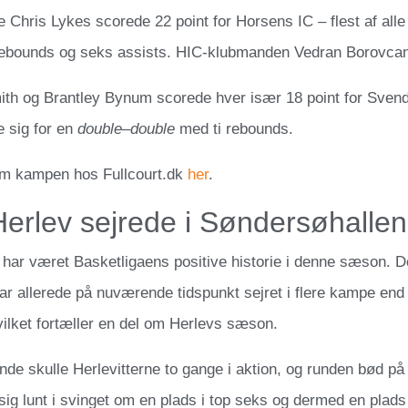
Chris Lykes scorede 22 point for Horsens IC – flest af all
 rebounds og seks assists. HIC-klubmanden Vedran Borovcan
th og Brantley Bynum scorede hver især 18 point for Svend
e sig for en
double
–
double
med ti rebounds.
m kampen hos Fullcourt.dk
her
.
erlev sejrede i Søndersøhallen
har været Basketligaens positive historie i denne sæson. 
r allerede på nuværende tidspunkt sejret i flere kampe end
vilket fortæller en del om Herlevs sæson.
unde skulle Herlevitterne to gange i aktion, og runden bød på l
 sig lunt i svinget om en plads i top seks og dermed en plads 