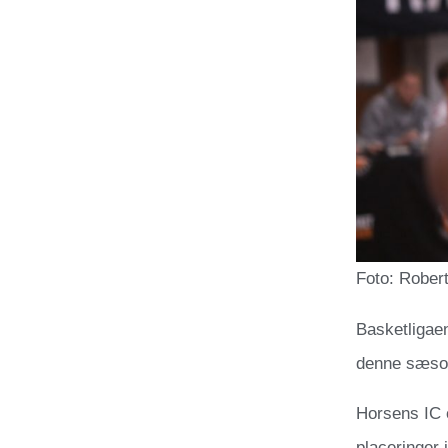
Foto: Rober
Basketligaen
denne sæson
Horsens IC 
placeringer 