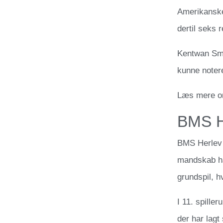
Amerikanske 
dertil seks
Kentwan Smi
kunne noter
Læs mere o
BMS H
BMS Herlev 
mandskab ha
grundspil, h
I 11. spiller
der har lagt