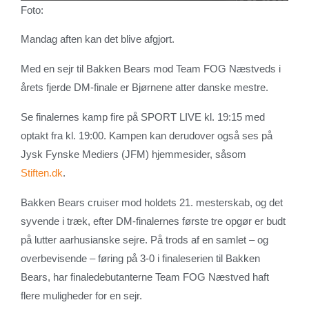
Foto:
Mandag aften kan det blive afgjort.
Med en sejr til Bakken Bears mod Team FOG Næstveds i
årets fjerde DM-finale er Bjørnene atter danske mestre.
Se finalernes kamp fire på SPORT LIVE kl. 19:15 med
optakt fra kl. 19:00. Kampen kan derudover også ses på
Jysk Fynske Mediers (JFM) hjemmesider, såsom
Stiften.dk
.
Bakken Bears cruiser mod holdets 21. mesterskab, og det
syvende i træk, efter DM-finalernes første tre opgør er budt
på lutter aarhusianske sejre. På trods af en samlet – og
overbevisende – føring på 3-0 i finaleserien til Bakken
Bears, har finaledebutanterne Team FOG Næstved haft
flere muligheder for en sejr.