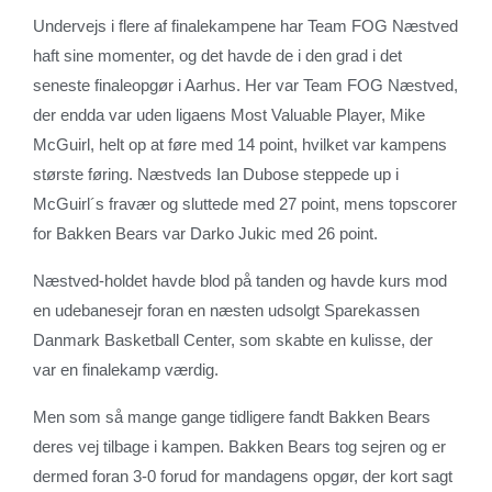
Undervejs i flere af finalekampene har Team FOG Næstved
haft sine momenter, og det havde de i den grad i det
seneste finaleopgør i Aarhus. Her var Team FOG Næstved,
der endda var uden ligaens Most Valuable Player, Mike
McGuirl, helt op at føre med 14 point, hvilket var kampens
største føring. Næstveds Ian Dubose steppede up i
McGuirl´s fravær og sluttede med 27 point, mens topscorer
for Bakken Bears var Darko Jukic med 26 point.
Næstved-holdet havde blod på tanden og havde kurs mod
en udebanesejr foran en næsten udsolgt Sparekassen
Danmark Basketball Center, som skabte en kulisse, der
var en finalekamp værdig.
Men som så mange gange tidligere fandt Bakken Bears
deres vej tilbage i kampen. Bakken Bears tog sejren og er
dermed foran 3-0 forud for mandagens opgør, der kort sagt