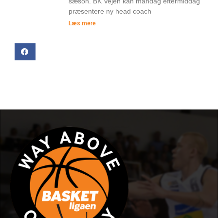
sæson. BK Vejen kan mandag eftermiddag
præsentere ny head coach
Læs mere