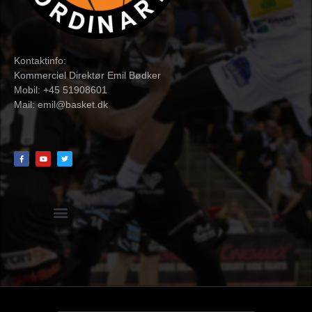
Kontaktinfo:
Kommerciel Direktør Emil Bødker
Mobil: +45 51908601
Mail:
emil@basket.dk
Hvidbog + skemaer