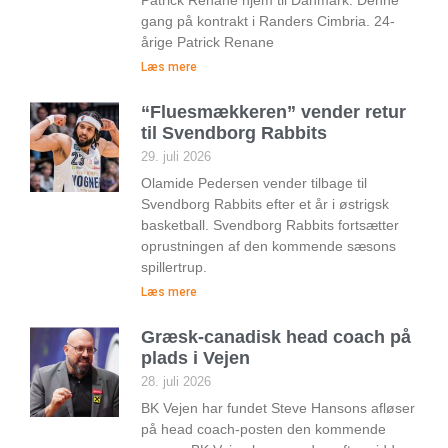
Patrick Renane hjem til Danmark. Denne
gang på kontrakt i Randers Cimbria. 24-
årige Patrick Renane
Læs mere
“Fluesmækkeren” vender retur
til Svendborg Rabbits
29. juli 2026
Olamide Pedersen vender tilbage til
Svendborg Rabbits efter et år i østrigsk
basketball. Svendborg Rabbits fortsætter
oprustningen af den kommende sæsons
spillertrup.
Læs mere
Græsk-canadisk head coach på
plads i Vejen
28. juli 2026
BK Vejen har fundet Steve Hansons afløser
på head coach-posten den kommende