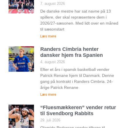
7. august 2026
De danske mestre har sat navne på 13
spillere, der skal repræsentere dem i
2026/27-sæsonen. Med lidt over en måned
til sæsonstart
Læs mere
Randers Cimbria henter
dansker hjem fra Spanien
4. august 2026
Efter et års i spansk basketball vender
Patrick Renane hjem til Danmark. Denne
gang på kontrakt i Randers Cimbria. 24-
årige Patrick Renane
Læs mere
“Fluesmækkeren” vender retur
til Svendborg Rabbits
29. juli 2026
Olamide Pedersen vender tilbage til