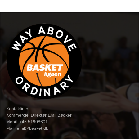
Kontaktinfo:
Kommerciel Direktør Emil Bødker
Mobil: +45 51908601
Mail:
emil@basket.dk