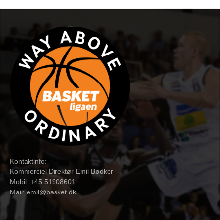
Kontaktinfo:
Kommerciel Direktør Emil Bødker
Mobil: +45 51908601
Mail:
emil@basket.dk