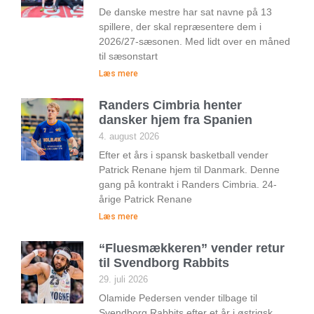
De danske mestre har sat navne på 13
spillere, der skal repræsentere dem i
2026/27-sæsonen. Med lidt over en måned
til sæsonstart
Læs mere
Randers Cimbria henter
dansker hjem fra Spanien
4. august 2026
Efter et års i spansk basketball vender
Patrick Renane hjem til Danmark. Denne
gang på kontrakt i Randers Cimbria. 24-
årige Patrick Renane
Læs mere
“Fluesmækkeren” vender retur
til Svendborg Rabbits
29. juli 2026
Olamide Pedersen vender tilbage til
Svendborg Rabbits efter et år i østrigsk