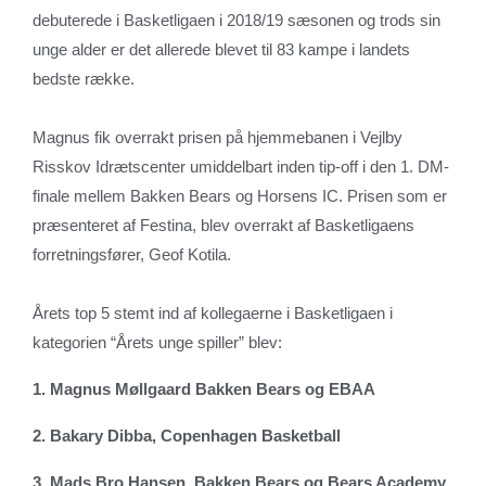
debuterede i Basketligaen i 2018/19 sæsonen og trods sin
unge alder er det allerede blevet til 83 kampe i landets
bedste række.
Magnus fik overrakt prisen på hjemmebanen i Vejlby
Risskov Idrætscenter umiddelbart inden tip-off i den 1. DM-
finale mellem Bakken Bears og Horsens IC. Prisen som er
præsenteret af Festina, blev overrakt af Basketligaens
forretningsfører, Geof Kotila.
Årets top 5 stemt ind af kollegaerne i Basketligaen i
kategorien “Årets unge spiller” blev:
1. Magnus Møllgaard Bakken Bears og EBAA
2. Bakary Dibba, Copenhagen Basketball
3. Mads Bro Hansen, Bakken Bears og Bears Academy