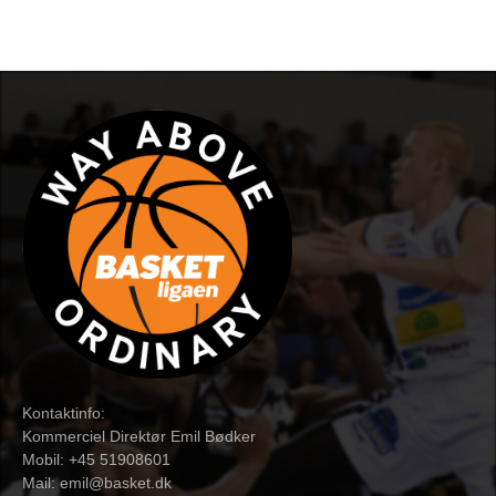
Kontaktinfo:
Kommerciel Direktør Emil Bødker
Mobil: +45 51908601
Mail:
emil@basket.dk