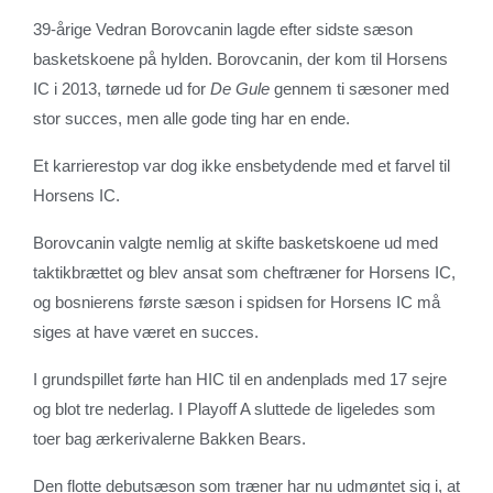
39-årige Vedran Borovcanin lagde efter sidste sæson
basketskoene på hylden. Borovcanin, der kom til Horsens
IC i 2013, tørnede ud for
De Gule
gennem ti sæsoner med
stor succes, men alle gode ting har en ende.
Et karrierestop var dog ikke ensbetydende med et farvel til
Horsens IC.
Borovcanin valgte nemlig at skifte basketskoene ud med
taktikbrættet og blev ansat som cheftræner for Horsens IC,
og bosnierens første sæson i spidsen for Horsens IC må
siges at have været en succes.
I grundspillet førte han HIC til en andenplads med 17 sejre
og blot tre nederlag. I Playoff A sluttede de ligeledes som
toer bag ærkerivalerne Bakken Bears.
Den flotte debutsæson som træner har nu udmøntet sig i, at