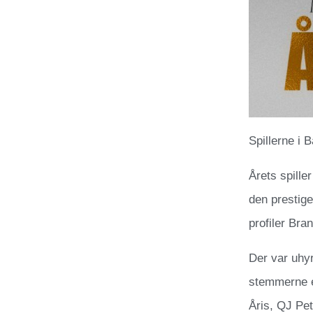
Spillerne i B
Årets spill
den prestige
profiler Bra
Der var uhy
stemmerne e
Åris, QJ Pet