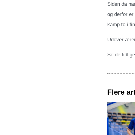
Siden da har
og derfor er 
kamp to i fi
Udover æren
Se de tidlig
Flere art