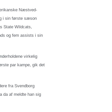
amerikanske Næstved-
 i sin første sæson
s State Wildcats,
ds og fem assists i sin
anderholdene virkelig
første par kampe, gik det
dere fra Svendborg
ra da af meldte han sig