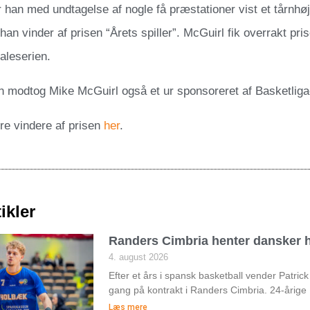
 han med undtagelse af nogle få præstationer vist et tårnhø
han vinder af prisen “Årets spiller”. McGuirl fik overrakt prise
naleserien.
 modtog Mike McGuirl også et ur sponsoreret af Basketligae
ere vindere af prisen
her
.
ikler
Randers Cimbria henter dansker h
4. august 2026
Efter et års i spansk basketball vender Patri
gang på kontrakt i Randers Cimbria. 24-årige
Læs mere