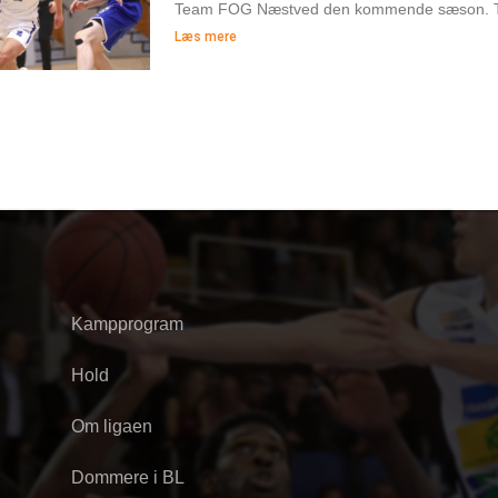
Team FOG Næstved den kommende sæson. Te
Læs mere
Kampprogram
Hold
Om ligaen
Dommere i BL