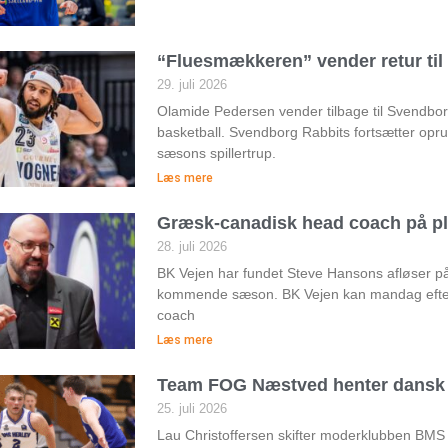
“Fluesmækkeren” vender retur ti
29. juli 2026
Olamide Pedersen vender tilbage til Svendborg 
basketball. Svendborg Rabbits fortsætter op
sæsons spillertrup.
Læs mere
Græsk-canadisk head coach på pl
28. juli 2026
BK Vejen har fundet Steve Hansons afløser 
kommende sæson. BK Vejen kan mandag efte
coach
Læs mere
Team FOG Næstved henter dansk 
25. juli 2026
Lau Christoffersen skifter moderklubben BMS