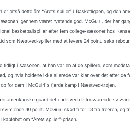
 er altså dette års “Årets spiller” i Basketligaen, og den 
 sæsonen igennem været rystende god. McGuirl, der har gang
onel basketballspiller efter fem college-sæsoner hos Kansa
 tid som Næstved-spiller med at levere 24 point, seks reboun
e tidligt i sæsonen, at han var en af de spillere, som modst
ed, og hvis holdene ikke allerede var klar over det efter de 
 op for dem i McGuirl´s fjerde kamp i Næstved-trøjen.
den amerikanske guard det onde ved de forsvarende sølvvin
svimlende 40 point. McGuirl skød ti for 13 fra treeren, og f
 i kapløbet om “Årets spiller”-prisen.