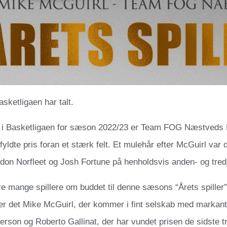
asketligaen har talt.
er i Basketligaen for sæson 2022/23 er Team FOG Næstveds 
fyldte pris foran et stærk felt. Et mulehår efter McGuirl var
ndon Norfleet og Josh Fortune på henholdsvis anden- og tred
re mange spillere om buddet til denne sæsons “Årets spiller
r det Mike McGuirl, der kommer i fint selskab med markant
erson og Roberto Gallinat, der har vundet prisen de sidste 