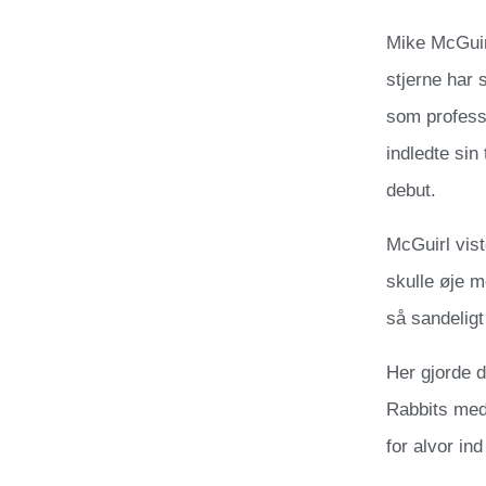
Mike McGuirl
stjerne har
som professi
indledte sin
debut.
McGuirl vist
skulle øje m
så sandeligt
Her gjorde 
Rabbits med 
for alvor ind