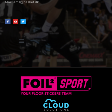
Mail:
emil@basket.dk
Hvidbog + skemaer