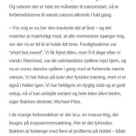
Og selvom der er hele tre måneder til sæsonstart, så er
forberedelserne til næste sæson allerede i fuld gang.
– For mig er nu her den travleste del af året – og det
matcher jo mærkeligt med, at alle mennesker spørger mig,
om der nu er tid til at holde lidt ferie. Festlighederne var
“short but sweet”. Vi fik fejret titlen, men 5-6 dage efter vi
vandt i Næstved, var de udenlandske spillere rejst hjem, og
nu er vores danske spillere i gang med at forberede næste
sæson. Vi har fokus på især den fysiske træning, men vi er
også i hallen igen. Vi har heldigvis en dygtig stab og et godt
setup, så vi kan arbejde seriøst og hele tiden blive bedre,
siger Bakken-direktør, Michael Piloz.
I de mange forberedelser er der bl.a. en masse ting, der
bruges på trupsammensætning. Her er det lykkedes
Bakken at forlænge med flere af profilerne på holdet – både