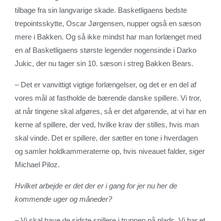
tilbage fra sin langvarige skade. Basketligaens bedste
trepointsskytte, Oscar Jørgensen, nupper også en sæson
mere i Bakken. Og så ikke mindst har man forlænget med
en af Basketligaens største legender nogensinde i Darko
Jukic, der nu tager sin 10. sæson i streg Bakken Bears.
– Det er vanvittigt vigtige forlængelser, og det er en del af
vores mål at fastholde de bærende danske spillere. Vi tror,
at når tingene skal afgøres, så er det afgørende, at vi har en
kerne af spillere, der ved, hvilke krav der stilles, hvis man
skal vinde. Det er spillere, der sætter en tone i hverdagen
og samler holdkammeraterne op, hvis niveauet falder, siger
Michael Piloz.
Hvilket arbejde er det der er i gang for jer nu her de
kommende uger og måneder?
– Vi skal have de sidste spillere i truppen på plads. Vi har et