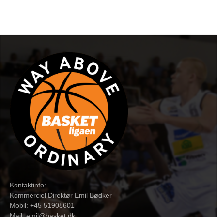
Kontaktinfo:
Kommerciel Direktør Emil Bødker
Mobil: +45 51908601
Mail:
emil@basket.dk