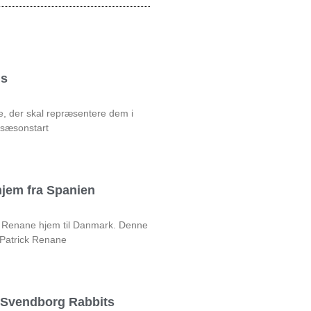
ds
e, der skal repræsentere dem i
 sæsonstart
jem fra Spanien
ck Renane hjem til Danmark. Denne
 Patrick Renane
l Svendborg Rabbits