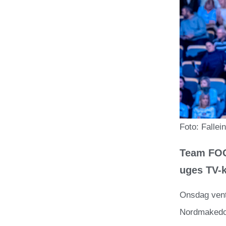
Foto: Fallein
Team FOG
uges TV-
Onsdag vent
Nordmakedoni