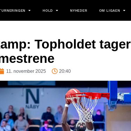
TURNERINGEN
HOLD
NYHEDER
OM LIGAEN
amp: Topholdet tage
emestrene
11. november 2025
20:40