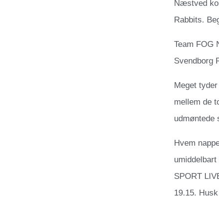
Næstved kom
Rabbits. B
Team FOG Næ
Svendborg Ra
Meget tyder
mellem de to
udmøntede sig
Hvem napper
umiddelbart
SPORT LIVE, 
19.15. Husk