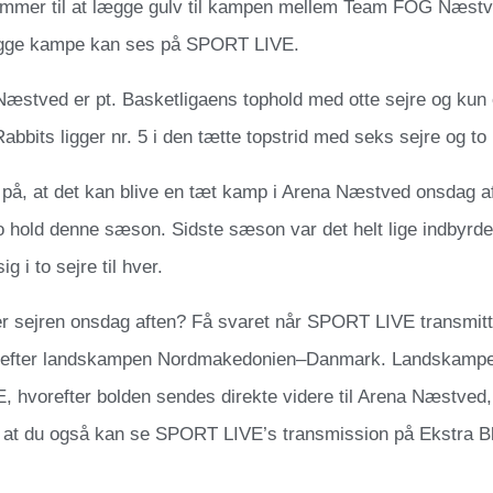
mer til at lægge gulv til kampen mellem Team FOG Næst
egge kampe kan ses på SPORT LIVE.
stved er pt. Basketligaens tophold med otte sejre og kun 
bbits ligger nr. 5 i den tætte topstrid med seks sejre og to
 på, at det kan blive en tæt kamp i Arena Næstved onsdag a
 hold denne sæson. Sidste sæson var det helt lige indbyrde
 i to sejre til hver.
 sejren onsdag aften? Få svaret når SPORT LIVE transmitt
 efter landskampen Nordmakedonien–Danmark. Landskampen 
hvorefter bolden sendes direkte videre til Arena Næstved, hv
 at du også kan se SPORT LIVE’s transmission på Ekstra B