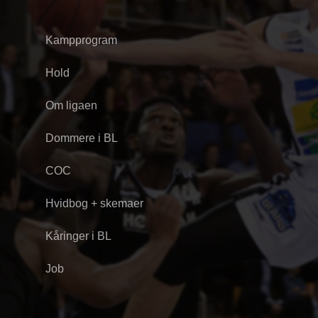
Kampprogram
Hold
Om ligaen
Dommere i BL
COC
Hvidbog + skemaer
Kåringer i BL
Job