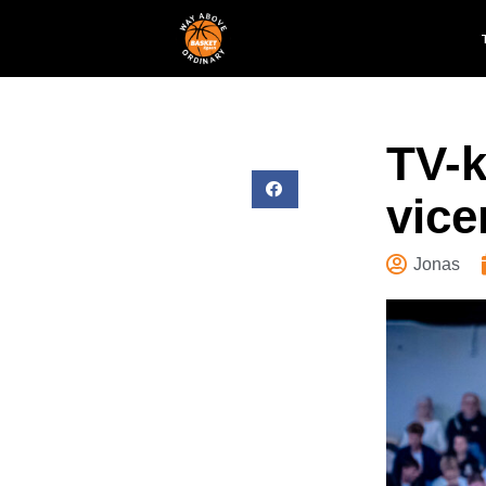
TV-k
vic
Jonas