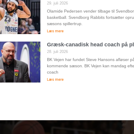
29. juli 2026
Olamide Pedersen vender tilbage til Svendborg 
basketball. Svendborg Rabbits fortsætter op
sæsons spillertrup.
Læs mere
Græsk-canadisk head coach på pl
28. juli 2026
BK Vejen har fundet Steve Hansons afløser 
kommende sæson. BK Vejen kan mandag efte
coach
Læs mere