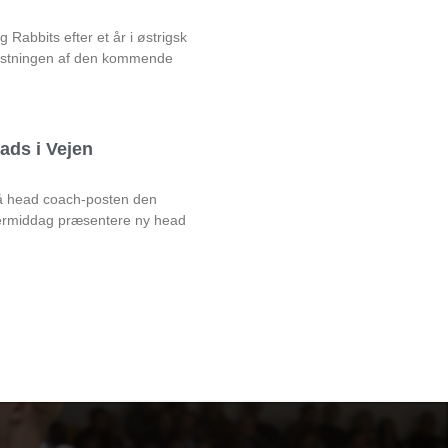
Rabbits efter et år i østrigsk
rustningen af den kommende
ads i Vejen
på head coach-posten den
rmiddag præsentere ny head