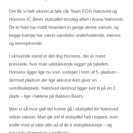
Det får vi helt sikkert at føle når Team FOG Næstved og
Horsens IC åbner slutspillet torsdag aften i Arena Næstved.
De to hold har mødt hinanden to gange denne sæson, og
begge kampe har været særdeles underholdende, intense
og nervepirrende.
I skrivende stund er det dog Horsens, der er mest
pressede, hvis man udelukkende kigger på tabellen.
Horsens ligger lige nu som sorteper i form af 5. pladsen –
dermed pladsen der lige akkurat
ikke
giver en
semifinaleplads. Næstved derimod ligger lunt til på en 2.
plads – lige i hælene på Bakken Bears.
Men vi så hvor galt det kunne gå i slutspillet for Næstved
sidste sæson. Man gik ind til slutspillet helt i toppen, men
endte med at tabe otte ud af de ti slutspilskampe – og
missede dermed en semifinale.