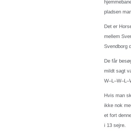
hjemmebanefo
pladsen man
Det er Horse
mellem Svend
Svendborg d
De får besøg
mildt sagt v
W–L–W–L–
Hvis man ska
ikke nok me
et fort den
i 13 sejre.