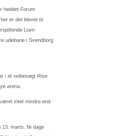
ar heddet Forum
er er det blevet til
rspillende Liam
ære udebane i Svendborg
r i et velbesøgt Rise
nye arena.
æret intet mindre end
 13. marts. Ni dage