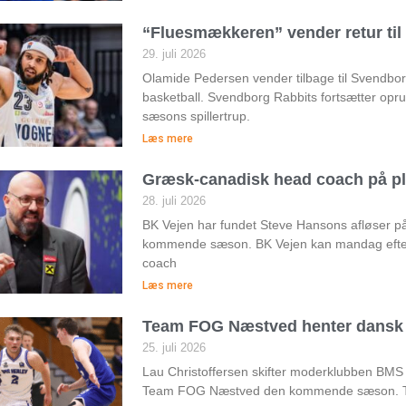
“Fluesmækkeren” vender retur ti
29. juli 2026
Olamide Pedersen vender tilbage til Svendborg 
basketball. Svendborg Rabbits fortsætter op
sæsons spillertrup.
Læs mere
Græsk-canadisk head coach på pl
28. juli 2026
BK Vejen har fundet Steve Hansons afløser 
kommende sæson. BK Vejen kan mandag efte
coach
Læs mere
Team FOG Næstved henter dansk 
25. juli 2026
Lau Christoffersen skifter moderklubben BMS
Team FOG Næstved den kommende sæson. Te