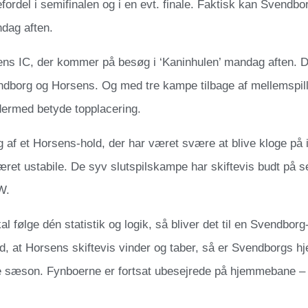
rdel i semifinalen og i en evt. finale. Faktisk kan Svendborg
dag aften.
ns IC, der kommer på besøg i ‘Kaninhulen’ mandag aften. De
borg og Horsens. Og med tre kampe tilbage af mellemspillet,
ermed betyde topplacering.
 af et Horsens-hold, der har været svære at blive kloge på i 
æret ustabile. De syv slutspilskampe har skiftevis budt på 
W.
l følge dén statistik og logik, så bliver det til en Svendbor
d, at Horsens skiftevis vinder og taber, så er Svendborgs 
ne sæson. Fynboerne er fortsat ubesejrede på hjemmebane – 