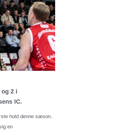
og 2 i
sens IC.
ørste hold denne sæson.
sig en