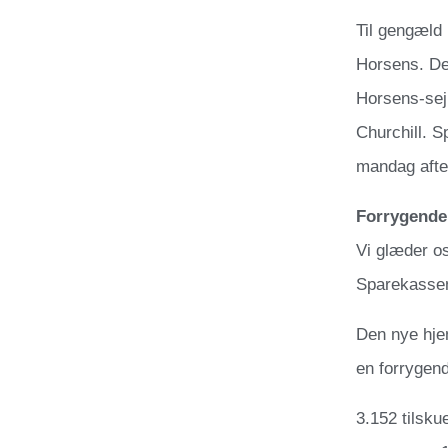
Til gengæld
Horsens. De 
Horsens-sej
Churchill. 
mandag afte
Forrygende
Vi glæder os
Sparekassen 
Den nye hje
en forrygend
3.152 tilsk