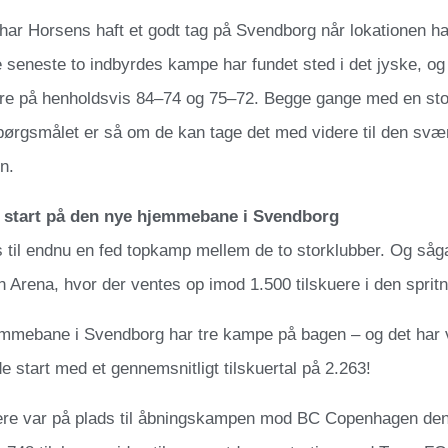
 har Horsens haft et godt tag på Svendborg når lokationen h
seneste to indbyrdes kampe har fundet sted i det jyske, og h
re på henholdsvis 84–74 og 75–72. Begge gange med en sto
Spørgsmålet er så om de kan tage det med videre til den sv
n.
 start på den nye hjemmebane i Svendborg
 til endnu en fed topkamp mellem de to storklubber. Og såga
Arena, hvor der ventes op imod 1.500 tilskuere i den sprit
mmebane i Svendborg har tre kampe på bagen – og det har v
e start med et gennemsnitligt tilskuertal på 2.263!
uere var på plads til åbningskampen mod BC Copenhagen den