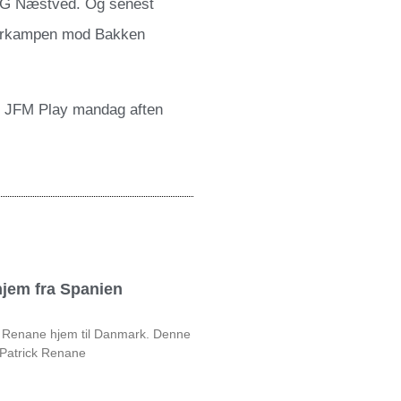
FOG Næstved. Og senest
 storkampen mod Bakken
 JFM Play mandag aften
jem fra Spanien
ck Renane hjem til Danmark. Denne
 Patrick Renane