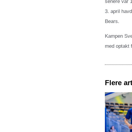
senere var 
3. april hav
Bears.
Kampen Sven
med optakt f
Flere art