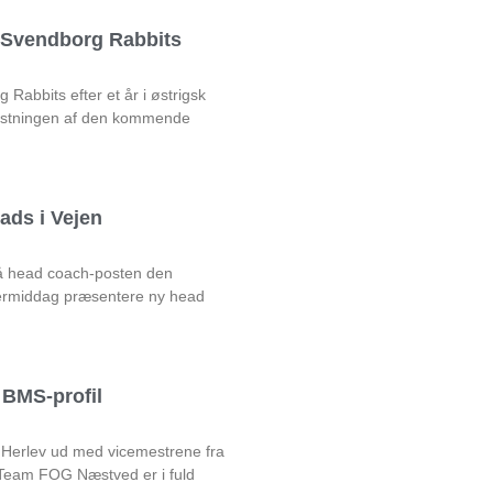
l Svendborg Rabbits
Rabbits efter et år i østrigsk
rustningen af den kommende
ads i Vejen
på head coach-posten den
rmiddag præsentere ny head
BMS-profil
 Herlev ud med vicemestrene fra
am FOG Næstved er i fuld