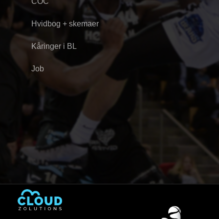
COC
Hvidbog + skemaer
Kåringer i BL
Job