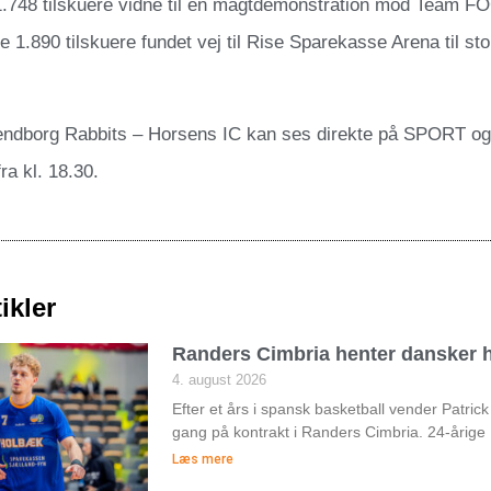
1.748 tilskuere vidne til en magtdemonstration mod Team 
de 1.890 tilskuere fundet vej til Rise Sparekasse Arena til
dborg Rabbits – Horsens IC kan ses direkte på SPORT og
ra kl. 18.30.
ikler
Randers Cimbria henter dansker h
4. august 2026
Efter et års i spansk basketball vender Patri
gang på kontrakt i Randers Cimbria. 24-årige
Læs mere