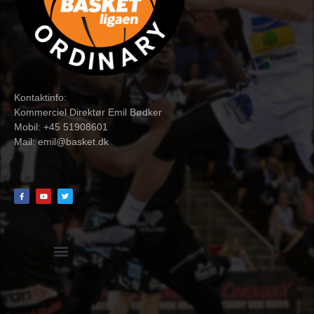
Kontaktinfo:
Kommerciel Direktør Emil Bødker
Mobil: +45 51908601
Mail:
emil@basket.dk
Hvidbog + skemaer