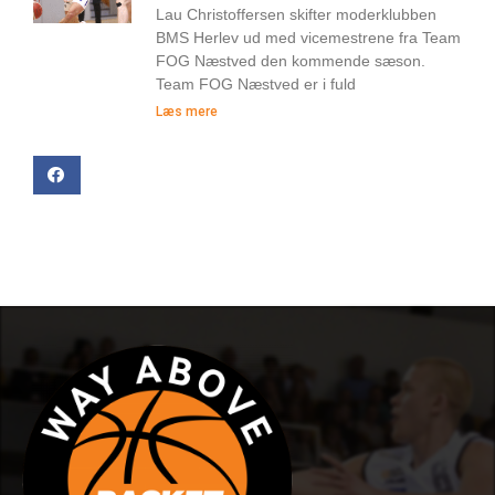
Lau Christoffersen skifter moderklubben
BMS Herlev ud med vicemestrene fra Team
FOG Næstved den kommende sæson.
Team FOG Næstved er i fuld
Læs mere