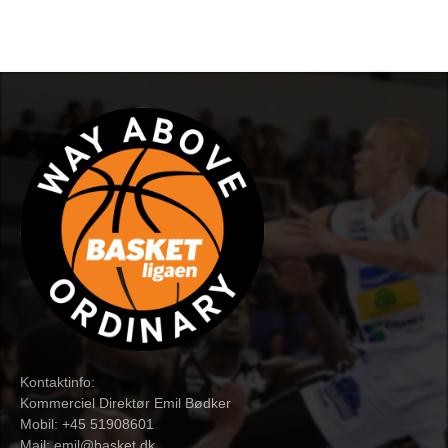
Kontaktinfo:
Kommerciel Direktør Emil Bødker
Mobil: +45 51908601
Mail:
emil@basket.dk