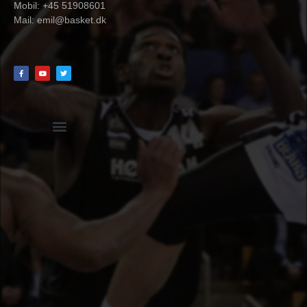
Mobil: +45 51908601
Mail:
emil@basket.dk
Hvidbog + skemaer