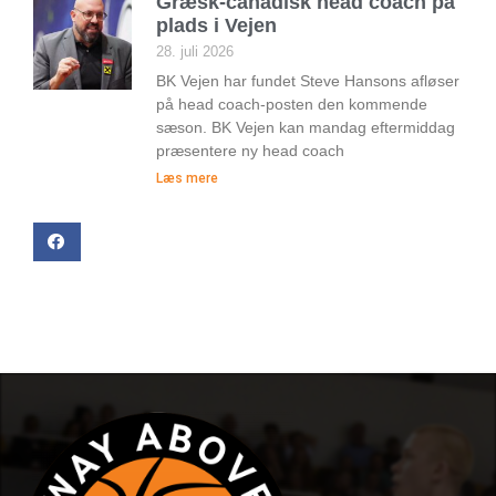
Græsk-canadisk head coach på
plads i Vejen
28. juli 2026
BK Vejen har fundet Steve Hansons afløser
på head coach-posten den kommende
sæson. BK Vejen kan mandag eftermiddag
præsentere ny head coach
Læs mere