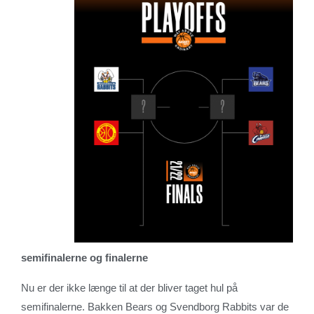
semifinalerne og finalerne
Nu er der ikke længe til at der bliver taget hul på
semifinalerne. Bakken Bears og Svendborg Rabbits var de