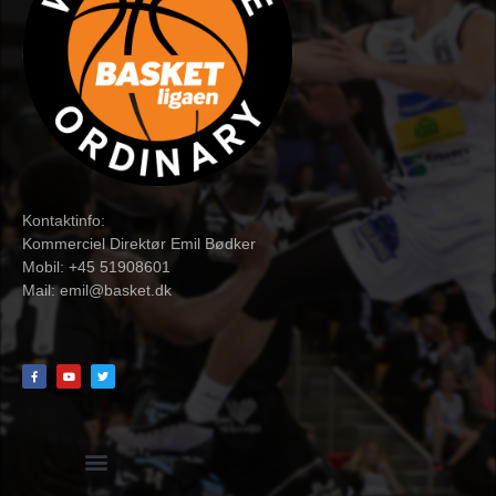
Kontaktinfo:
Kommerciel Direktør Emil Bødker
Mobil: +45 51908601
Mail:
emil@basket.dk
Hvidbog + skemaer