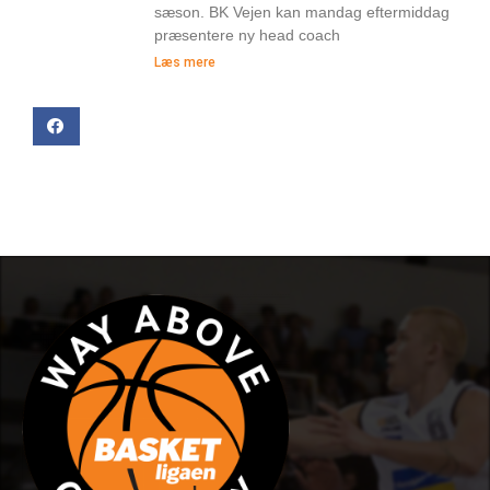
sæson. BK Vejen kan mandag eftermiddag
præsentere ny head coach
Læs mere