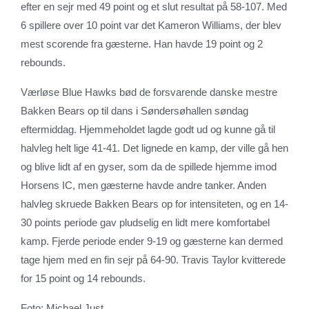
efter en sejr med 49 point og et slut resultat på 58-107. Med
6 spillere over 10 point var det Kameron Williams, der blev
mest scorende fra gæsterne. Han havde 19 point og 2
rebounds.
Værløse Blue Hawks bød de forsvarende danske mestre
Bakken Bears op til dans i Søndersøhallen søndag
eftermiddag. Hjemmeholdet lagde godt ud og kunne gå til
halvleg helt lige 41-41. Det lignede en kamp, der ville gå hen
og blive lidt af en gyser, som da de spillede hjemme imod
Horsens IC, men gæsterne havde andre tanker. Anden
halvleg skruede Bakken Bears op for intensiteten, og en 14-
30 points periode gav pludselig en lidt mere komfortabel
kamp. Fjerde periode ender 9-19 og gæsterne kan dermed
tage hjem med en fin sejr på 64-90. Travis Taylor kvitterede
for 15 point og 14 rebounds.
Foto: Michael Just