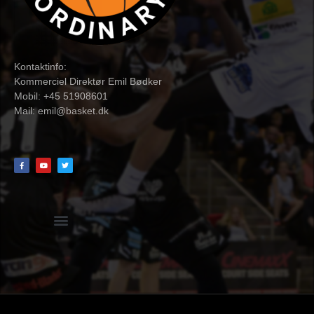
Kontaktinfo:
Kommerciel Direktør Emil Bødker
Mobil: +45 51908601
Mail:
emil@basket.dk
Hvidbog + skemaer