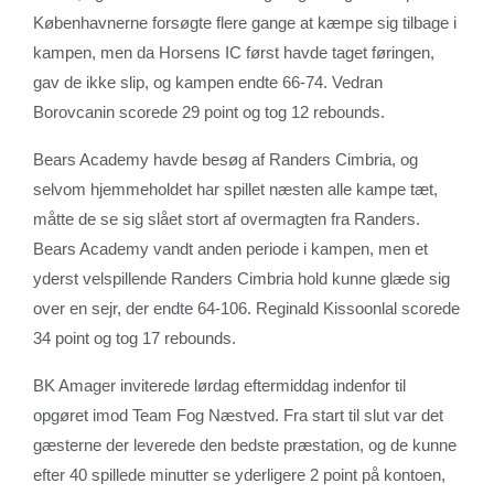
Københavnerne forsøgte flere gange at kæmpe sig tilbage i
kampen, men da Horsens IC først havde taget føringen,
gav de ikke slip, og kampen endte 66-74. Vedran
Borovcanin scorede 29 point og tog 12 rebounds.
Bears Academy havde besøg af Randers Cimbria, og
selvom hjemmeholdet har spillet næsten alle kampe tæt,
måtte de se sig slået stort af overmagten fra Randers.
Bears Academy vandt anden periode i kampen, men et
yderst velspillende Randers Cimbria hold kunne glæde sig
over en sejr, der endte 64-106. Reginald Kissoonlal scorede
34 point og tog 17 rebounds.
BK Amager inviterede lørdag eftermiddag indenfor til
opgøret imod Team Fog Næstved. Fra start til slut var det
gæsterne der leverede den bedste præstation, og de kunne
efter 40 spillede minutter se yderligere 2 point på kontoen,